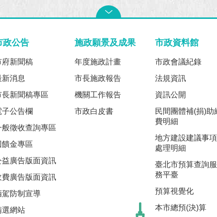
市政公告
施政願景及成果
市政資料館
市府新聞稿
年度施政計畫
市政會議紀錄
最新消息
市長施政報告
法規資訊
市長新聞稿專區
機關工作報告
資訊公開
電子公告欄
市政白皮書
民間團體補(捐)助
費明細
一般徵收查詢專區
地方建設建議事項
回饋金專區
處理明細
公益廣告版面資訊
臺北市預算查詢服
務平臺
收費廣告版面資訊
預算視覺化
酒駕防制宣導
本市總預(決)算
精選網站