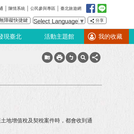
通
陳情系統
公民參與專區
臺北旅遊網
無障礙快捷鍵
Select Language
▼
分享
發現臺北
活動主題館
我的收藏
報土地增值稅及契稅案件時，都會收到通