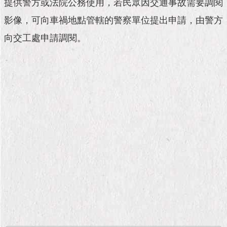
市
提供警方或法院公務使用，若民眾因交通事故需要調閱
政
影像，可向車禍地點管轄的警察單位提出申請，由警方
公
告
向交工處申請調閱。
施
政
願
景
及
成
果
市
政
資
料
館
發