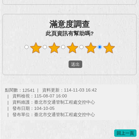
回
首
滿意度調查
頁
此頁資訊有幫助嗎?
網
站
導
覽
English
常
點閱數：
資料更新：114-11-03 16:42
12541
見
資料檢視：115-08-07 16:00
問
資料維護：臺北市交通管制工程處交控中心
答
發布日期：104-10-05
發布單位：臺北市交通管制工程處交控中心
即
時
新
回上一頁
聞