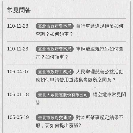
現
臺
常見問答
北
110-11-23
自行車遭違規拖吊如何
臺北市政府警察局
活
查詢？如何領車？
動
主
題
110-11-23
車輛遭違規拖吊如何查
臺北市政府警察局
館
詢？如何領車？
與
106-04-07
人民辦理慈善公益活動
臺北市政府工務局
民
應如何申請使用道路集會處所之同意？
互
動
106-01-18
貓空纜車常見問
臺北大眾捷運股份有限公司
答
活
動
主
105-05-19
對本所肇事鑑定結果不
臺北市政府交通局
題
服，要如何提出覆議?
館