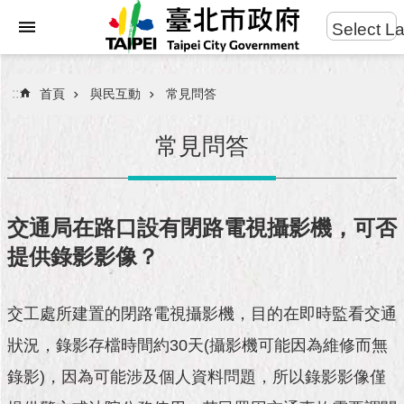
:::
Select L
進
跳到主要內容區塊
階
搜
:::
首頁
與民互動
常見問答
尋
常見問答
市
民
交通局在路口設有閉路電視攝影機，可否
服
提供錄影影像？
務
市
交工處所建置的閉路電視攝影機，目的在即時監看交通
府
團
狀況，錄影存檔時間約30天(攝影機可能因為維修而無
隊
錄影)，因為可能涉及個人資料問題，所以錄影影像僅