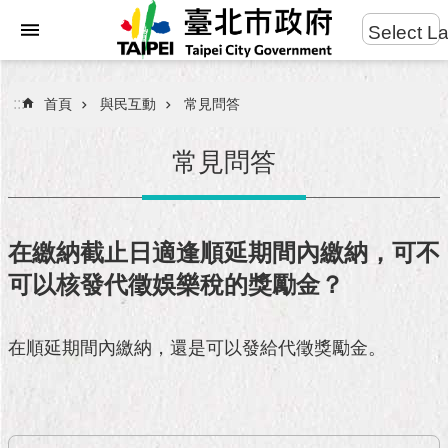
:::
Select L
進
跳到主要內容區塊
階
搜
:::
首頁
與民互動
常見問答
尋
常見問答
市
民
在繳納截止日適逢順延期間內繳納，可不
服
可以核發代徵娛樂稅的獎勵金？
務
市
在順延期間內繳納，還是可以發給代徵獎勵金。
府
團
隊