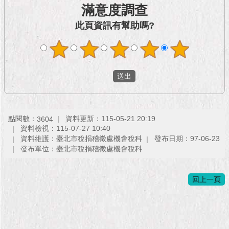
市
滿意度調查
政
公
此頁資訊有幫助嗎?
告
施
政
願
景
及
成
點閱數：
資料更新：115-05-21 20:19
3604
果
資料檢視：115-07-27 10:40
資料維護：臺北市稅捐稽徵處機會稅科
發布日期：97-06-23
發布單位：臺北市稅捐稽徵處機會稅科
市
政
資
回上一頁
料
館
發