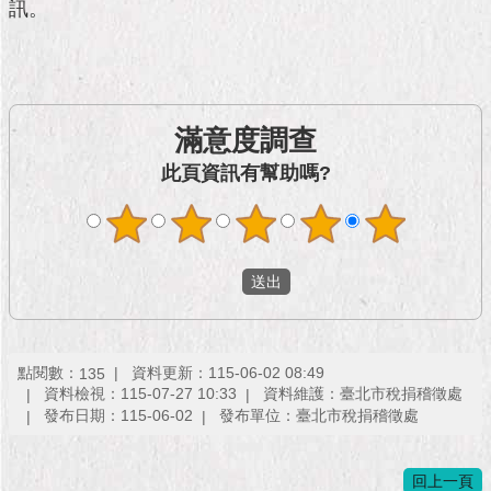
市
訊。
政
公
告
施
滿意度調查
政
此頁資訊有幫助嗎?
願
景
及
成
果
市
政
資
點閱數：
資料更新：115-06-02 08:49
135
料
資料檢視：115-07-27 10:33
資料維護：臺北市稅捐稽徵處
館
發布日期：115-06-02
發布單位：臺北市稅捐稽徵處
發
回上一頁