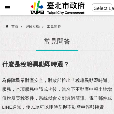
:::
Select L
進
跳到主要內容區塊
階
搜
:::
首頁
與民互動
常見問答
尋
常見問答
市
民
什麼是稅籍異動即時通？
服
務
為保障民眾財產安全，財政部推出「稅籍異動即時通」
市
服務，本項服務申請成功後，當名下不動產申報土地增
府
團
值稅及契稅案件，系統就會立刻透過簡訊、電子郵件或
隊
LINE通知，使民眾可以即時掌握不動產申報移轉資