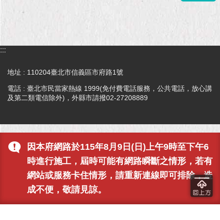
現
臺
北
活
:::
動
主
地址 : 110204臺北市信義區市府路1號
題
電話 : 臺北市民當家熱線 1999(免付費電話服務，公共電話，放心講
館
及第二類電信除外)，外縣市請撥02-27208889
與
民
互
動
因本府網路於115年8月9日(日)上午9時至下午6
時進行施工，屆時可能有網路瞬斷之情形，若有
活
網站或服務卡住情形，請重新連線即可排除，造
動
成不便，敬請見諒。
主
題
館