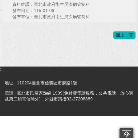
資料維護：臺北市政府衛生局疾病管制科
發布日期：115-01-06
回
發布單位：臺北市政府衛生局疾病管制科
首
頁
回上一頁
網
站
導
覽
:::
English
地址 : 110204臺北市信義區市府路1號
常
見
電話 : 臺北市民當家熱線 1999(免付費電話服務，公共電話，放心講
問
及第二類電信除外)，外縣市請撥02-27208889
答
即
時
新
聞