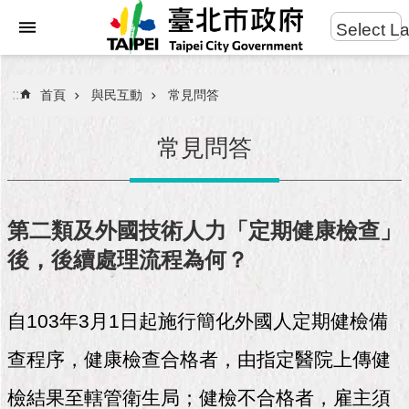
:::
Select L
進
跳到主要內容區塊
階
搜
:::
首頁
與民互動
常見問答
尋
常見問答
市
民
第二類及外國技術人力「定期健康檢查」
服
後，後續處理流程為何？
務
市
自103年3月1日起施行簡化外國人定期健檢備
府
團
查程序，健康檢查合格者，由指定醫院上傳健
隊
檢結果至轄管衛生局；健檢不合格者，雇主須