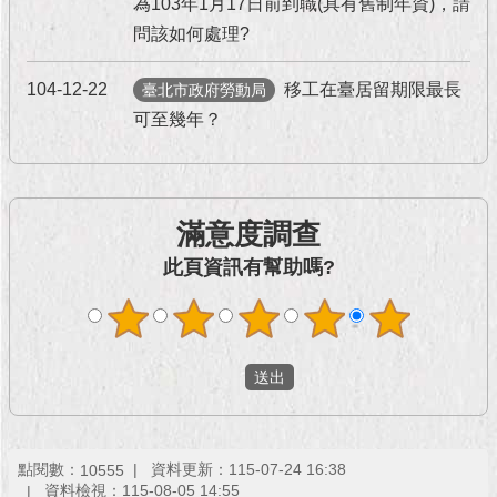
為103年1月17日前到職(具有舊制年資)，請
現
臺
問該如何處理?
北
104-12-22
移工在臺居留期限最長
臺北市政府勞動局
活
可至幾年？
動
主
題
館
滿意度調查
與
此頁資訊有幫助嗎?
民
互
動
活
動
主
題
點閱數：
資料更新：115-07-24 16:38
10555
館
資料檢視：115-08-05 14:55