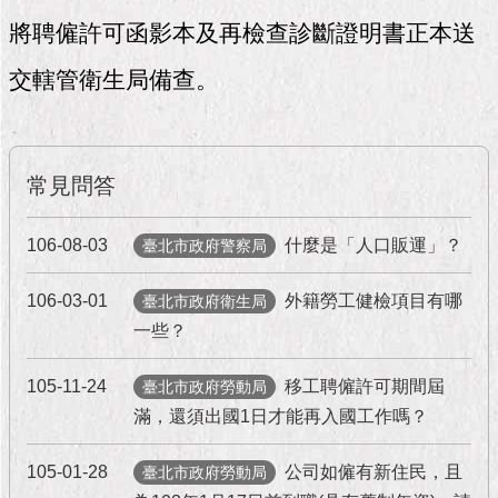
市
政
將聘僱許可函影本及再檢查診斷證明書正本送
公
告
交轄管衛生局備查。
施
政
願
常見問答
景
及
106-08-03
什麼是「人口販運」？
臺北市政府警察局
成
果
106-03-01
外籍勞工健檢項目有哪
臺北市政府衛生局
市
一些？
政
資
105-11-24
移工聘僱許可期間屆
臺北市政府勞動局
料
滿，還須出國1日才能再入國工作嗎？
館
105-01-28
公司如僱有新住民，且
臺北市政府勞動局
發