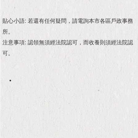
現
臺
北
貼心小語: 若還有任何疑問，請電詢本市各區戶政事務
活
所。
動
注意事項: 認領無須經法院認可，而收養則須經法院認
主
題
可。
館
與
民
互
動
活
動
主
題
館