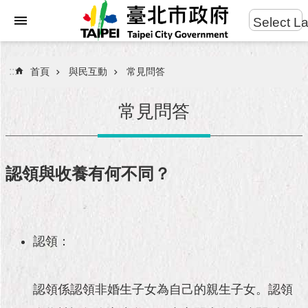
:::
Select L
進
跳到主要內容區塊
階
搜
:::
首頁
與民互動
常見問答
尋
常見問答
市
民
認領與收養有何不同？
服
務
市
認領：
府
團
隊
認領係認領非婚生子女為自己的親生子女。認領