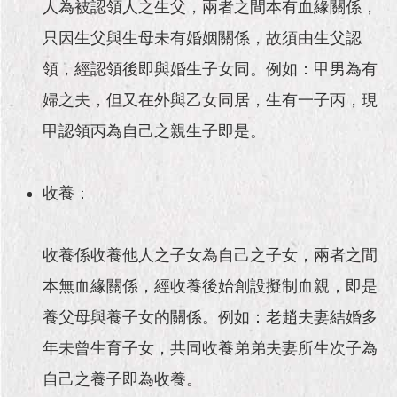
市
人為被認領人之生父，兩者之間本有血緣關係，
政
只因生父與生母未有婚姻關係，故須由生父認
公
告
領，經認領後即與婚生子女同。例如：甲男為有
婦之夫，但又在外與乙女同居，生有一子丙，現
施
政
甲認領丙為自己之親生子即是。
願
景
及
收養：
成
果
收養係收養他人之子女為自己之子女，兩者之間
市
政
本無血緣關係，經收養後始創設擬制血親，即是
資
養父母與養子女的關係。例如：老趙夫妻結婚多
料
館
年未曾生育子女，共同收養弟弟夫妻所生次子為
自己之養子即為收養。
發