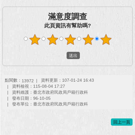
回
滿意度調查
首
頁
此頁資訊有幫助嗎?
網
站
導
覽
English
點閱數：
資料更新：107-01-24 16:43
13972
常
資料檢視：115-08-04 17:27
見
資料維護：臺北市政府民政局戶籍行政科
問
發布日期：96-10-05
答
發布單位：臺北市政府民政局戶籍行政科
即
時
回上一頁
新
聞