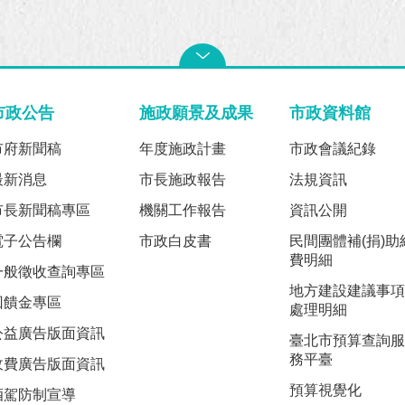
市政公告
施政願景及成果
市政資料館
市府新聞稿
年度施政計畫
市政會議紀錄
最新消息
市長施政報告
法規資訊
市長新聞稿專區
機關工作報告
資訊公開
電子公告欄
市政白皮書
民間團體補(捐)助
費明細
一般徵收查詢專區
地方建設建議事項
回饋金專區
處理明細
公益廣告版面資訊
臺北市預算查詢服
務平臺
收費廣告版面資訊
預算視覺化
酒駕防制宣導