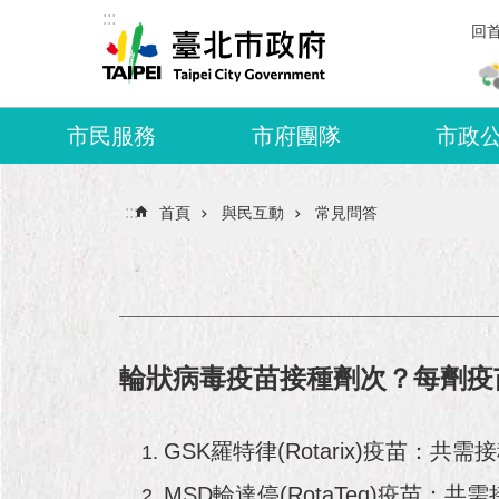
:::
跳到主要內容區塊
回
市民服務
市府團隊
市政
:::
首頁
與民互動
常見問答
輪狀病毒疫苗接種劑次？每劑疫
GSK羅特律(Rotarix)疫苗：共需
MSD輪達停(RotaTeq)疫苗：共