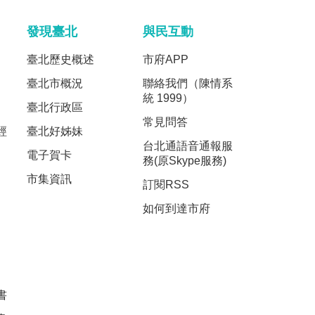
發現臺北
與民互動
臺北歷史概述
市府APP
臺北市概況
聯絡我們（陳情系
統 1999）
臺北行政區
常見問答
經
臺北好姊妹
台北通語音通報服
電子賀卡
務(原Skype服務)
市集資訊
訂閱RSS
如何到達市府
書