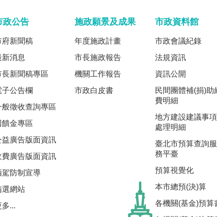
市政公告
施政願景及成果
市政資料館
市府新聞稿
年度施政計畫
市政會議紀錄
最新消息
市長施政報告
法規資訊
市長新聞稿專區
機關工作報告
資訊公開
電子公告欄
市政白皮書
民間團體補(捐)助
費明細
一般徵收查詢專區
地方建設建議事項
回饋金專區
處理明細
公益廣告版面資訊
臺北市預算查詢服
務平臺
收費廣告版面資訊
預算視覺化
酒駕防制宣導
本市總預(決)算
精選網站
各機關(基金)預算
多...