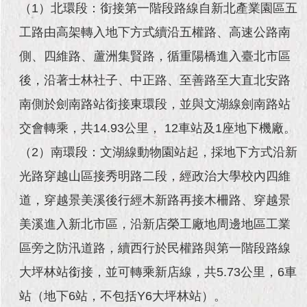
現
（1）北環段：銜接第一階段路線自新北產業園區五
臺
工路由高架轉入地下方式續沿五權路、高速公路南
北
側、四維路、蘆洲集賢路，循重陽橋進入臺北市區
活
後，沿著士林社子、中正路、至善路至大直北安路
動
主
南側於劍南路站銜接東環段，並與文湖線劍南路站
題
館
交會轉乘，共14.93公里， 12車站及1座地下機廠。
（2）南環段：文湖線動物園站起，採地下方式沿新
與
民
光路穿越山區接秀明路二段，經政治大學校內四維
互
道，穿越景美溪後行經木新路再接木柵路、穿越景
動
美溪進入新北市區，沿新店榮工廠地周邊地區工業
活
區旁之防汛道路，續西行於民權路與第一階段路線
動
主
大坪林站銜接，並可轉乘新店線，共5.73公里，6車
題
站（地下6站，不包括Y6大坪林站）。
館