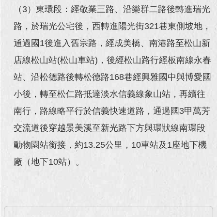
（3）東環段：經敬業三路、沿樂群二路後轉進瑞光
回
路，於瑞光公宅後，西轉進陽光街321巷東側坡地，
首
頁
通過國1後進入舊宗路，經成美橋、南港路至松山新
店線松山站(松山車站)，後經松山路行經板南線永春
網
站
站、沿松德路後轉松德路168巷經興雅國中與博愛國
導
覽
小後，轉至松仁路抵達淡水信義線象山站，再續往
南行，路線略平行於信義快速道路，通過國3甲萬芳
English
交流道後穿越景美溪至新光路下方與環狀線南環段
常
見
動物園站銜接，約13.25公里，10車站及1座地下機
問
廠（地下10站）。
答
即
時
新
聞