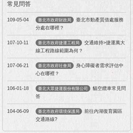
常見問答
澄
清
109-05-04
臺北市動產質借處服務
臺北市政府財政局
雙
分處在哪裡？
語
詞
107-10-11
交通維持>捷運萬大
臺北市政府捷運工程局
彙
線工程路線範圍為何？
台
北
107-06-21
身心障礙者需求評估中
臺北市政府社會局
通
心在哪裡？
陳
106-01-18
貓空纜車常見問
臺北大眾捷運股份有限公司
情
系
答
統
104-06-09
前往內湖復育園區
臺北市政府環境保護局
公
交通路線?
民
參