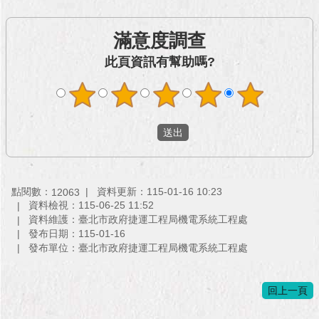
與
專
區
滿意度調查
此頁資訊有幫助嗎?
臺
北
旅
遊
網
政
府
網
點閱數：
資料更新：115-01-16 10:23
12063
站
資料檢視：115-06-25 11:52
資
資料維護：臺北市政府捷運工程局機電系統工程處
料
發布日期：115-01-16
開
發布單位：臺北市政府捷運工程局機電系統工程處
放
宣
回上一頁
告