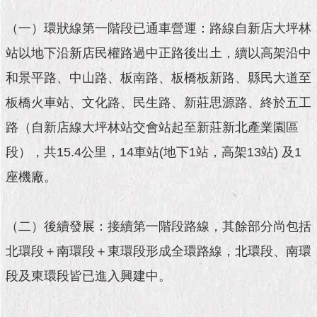
市
政
（一）環狀線第一階段已通車營運：路線自新店大坪林
公
告
站以地下沿新店民權路過中正路後出土，續以高架沿中
和景平路、中山路、板南路、板橋板新路、縣民大道至
施
政
板橋火車站、文化路、民生路、新莊思源路、終於五工
願
路（自新店線大坪林站交會站起至新莊新北產業園區
景
及
段），共15.4公里，14車站(地下1站，高架13站) 及1
成
果
座機廠。
市
政
（二）後續發展：接續第一階段路線，其餘部分尚包括
資
北環段＋南環段＋東環段形成全環路線，北環段、南環
料
館
段及東環段皆已進入興建中。
發