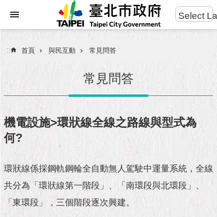
:::
Select L
進
跳到主要內容區塊
階
搜
:::
首頁
與民互動
常見問答
尋
常見問答
市
民
機電設施>環狀線全線之路線與型式為
服
何?
務
市
環狀線係採鋼軌鋼輪全自動無人駕駛中運量系統，全線
府
團
共分為「環狀線第一階段」、「南環段與北環段」、
隊
「東環段」，三個階段逐次興建。