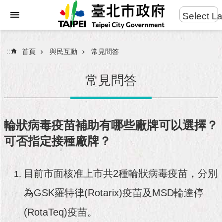
:::
Select L
進
跳到主要內容區塊
階
搜
:::
首頁
與民互動
常見問答
尋
常見問答
市
民
輪狀病毒疫苗補助有哪些廠牌可以選擇？
服
可否指定接種廠牌？
務
市
目前市面核准上市共2種輪狀病毒疫苗，分別
府
團
為GSK羅特律(Rotarix)疫苗及MSD輪達停
隊
(RotaTeq)疫苗。