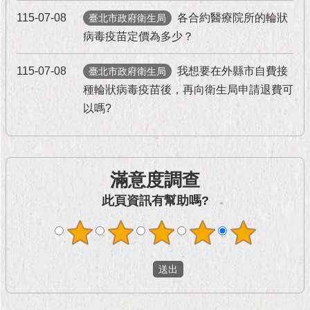
現
115-07-08
各合約醫療院所的輪狀
臺
臺北市政府衛生局
北
病毒疫苗定價為多少？
活
115-07-08
我想要在外縣市自費接
臺北市政府衛生局
動
種輪狀病毒疫苗後，再向衛生局申請退費可
主
以嗎?
題
館
與
滿意度調查
民
互
此頁資訊有幫助嗎?
動
活
動
主
題
館