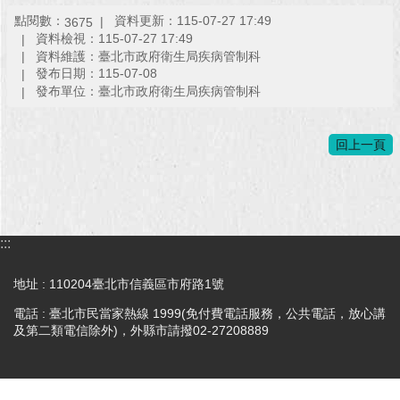
點閱數：
資料更新：115-07-27 17:49
3675
回
資料檢視：115-07-27 17:49
首
資料維護：臺北市政府衛生局疾病管制科
頁
發布日期：115-07-08
發布單位：臺北市政府衛生局疾病管制科
網
站
回上一頁
導
覽
English
:::
常
見
問
地址 : 110204臺北市信義區市府路1號
答
電話 : 臺北市民當家熱線 1999(免付費電話服務，公共電話，放心講
及第二類電信除外)，外縣市請撥02-27208889
即
時
新
聞