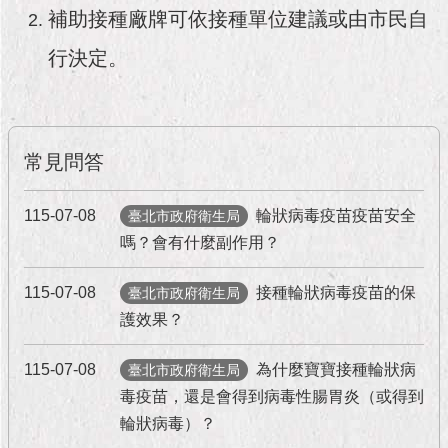
市
補助接種廠牌可依接種單位建議或由市民自
政
公
行決定。
告
施
政
常見問答
願
景
及
115-07-08
輪狀病毒疫苗疫苗安全
臺北市政府衛生局
成
嗎？會有什麼副作用？
果
115-07-08
接種輪狀病毒疫苗的保
臺北市政府衛生局
市
政
護效果？
資
料
115-07-08
為什麼寶寶接種輪狀病
臺北市政府衛生局
館
毒疫苗，還是會得到病毒性腸胃炎（或得到
輪狀病毒）？
發