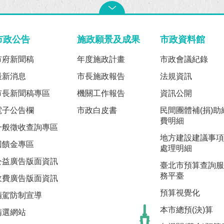
市政公告
施政願景及成果
市政資料館
市府新聞稿
年度施政計畫
市政會議紀錄
最新消息
市長施政報告
法規資訊
市長新聞稿專區
機關工作報告
資訊公開
電子公告欄
市政白皮書
民間團體補(捐)助
費明細
一般徵收查詢專區
地方建設建議事項
回饋金專區
處理明細
公益廣告版面資訊
臺北市預算查詢服
務平臺
收費廣告版面資訊
預算視覺化
酒駕防制宣導
本市總預(決)算
精選網站