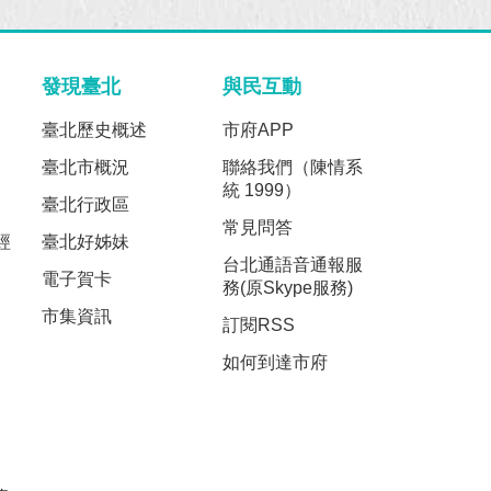
發現臺北
與民互動
臺北歷史概述
市府APP
臺北市概況
聯絡我們（陳情系
統 1999）
臺北行政區
常見問答
經
臺北好姊妹
台北通語音通報服
電子賀卡
務(原Skype服務)
市集資訊
訂閱RSS
如何到達市府