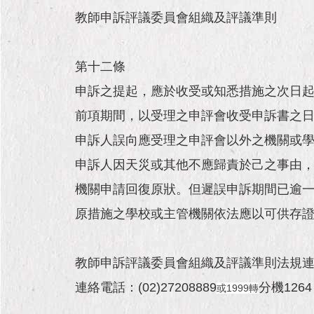
教師申訴評議委員會組織及評議準則
第十二條
申訴之提起，應於收受或知悉措施之次日
前項期間，以受理之申評會收受申訴書之
申訴人誤向應受理之申評會以外之機關或
申訴人因天災或其他不應歸責於己之事由
機關申請回復原狀。但遲誤申訴期間已逾
原措施之學校或主管機關依法應以可供存
教師申訴評議委員會組織及評議準則法規
連絡電話：(02)27208889
分機1264
或1999轉