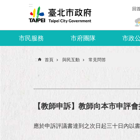
:::
跳到主要內容區塊
回
市民服務
市府團隊
市政
:::
首頁
與民互動
常見問答
【教師申訴】教師向本市申評會
應於申訴評議書達到之次日起三十日內以