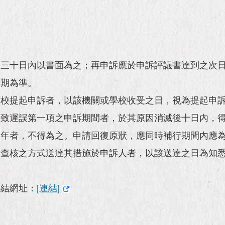
起三十日內以書面為之；再申訴應於申訴評議書達到之次
日期為準。
學校提起申訴者，以該機關或學校收受之日，視為提起申
，致遲誤第一項之申訴期間者，於其原因消滅後十日內，
一年者，不得為之。申請回復原狀，應同時補行期間內應
證查核之方式送達其措施於申訴人者，以該送達之日為知
連結網址：
[連結]