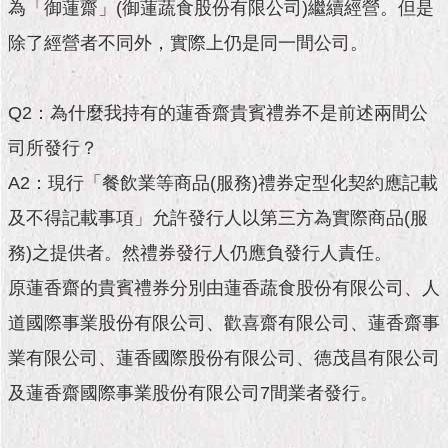
市
為「御蓮齋」(御蓮蔬食股份有限公司)繼續經營。但是
政
除了經營者不同外，實際上仍是同一間公司。
公
告
Q2：為什麼我持有的蓮香齋貴賓禮券不是前述兩間公
施
政
司所發行？
願
景
A2：現行「餐飲業等商品(服務)禮券定型化契約應記載
及
及不得記載事項」允許發行人以第三方為實際商品(服
成
果
務)之提供者。然禮券發行人仍應負發行人責任。
原蓮香齋的貴賓禮券分別由蓮香蔬食股份有限公司、人
市
政
道國際事業股份有限公司、歡喜齋有限公司、蓮香齋事
資
業有限公司、蓮香國際股份有限公司、德茂昌有限公司
料
館
及蓮香齋國際事業股份有限公司7間業者發行。
發