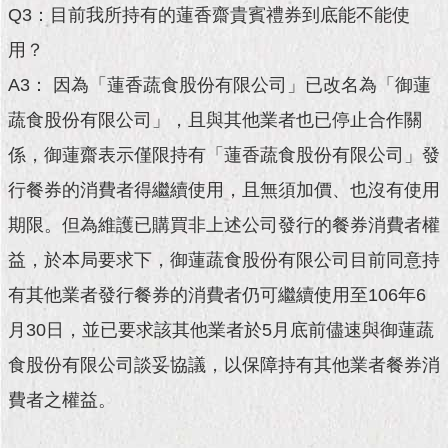
現
Q3：目前我所持有的蓮香齋貴賓禮券到底能不能使
臺
北
用？
A3： 因為「蓮香蔬食股份有限公司」已改名為「御蓮
活
蔬食股份有限公司」，且與其他業者也已停止合作關
動
主
係，御蓮齋表示僅限持有「蓮香蔬食股份有限公司」發
題
館
行餐券的消費者得繼續使用，且無須加價、也沒有使用
期限。但為維護已購買非上述公司發行的餐券消費者權
與
民
益，於本局要求下，御蓮蔬食股份有限公司目前同意持
互
有其他業者發行餐券的消費者仍可繼續使用至106年6
動
月30日，並已要求該其他業者於5月底前儘速與御蓮蔬
活
食股份有限公司談妥協議，以保障持有其他業者餐券消
動
主
費者之權益。
題
館