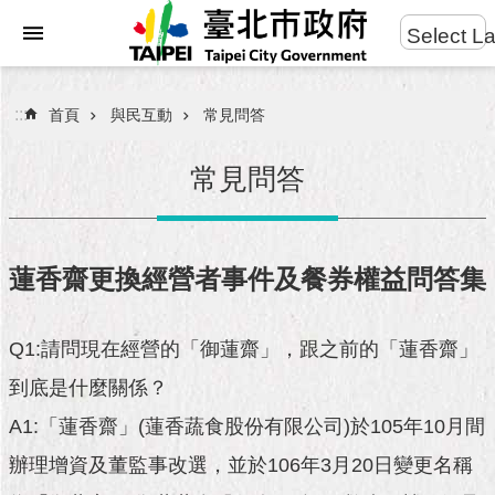
:::
Select L
進
跳到主要內容區塊
階
搜
:::
首頁
與民互動
常見問答
尋
常見問答
市
民
蓮香齋更換經營者事件及餐券權益問答集
服
務
Q1:請問現在經營的「御蓮齋」，跟之前的「蓮香齋」
市
到底是什麼關係？
府
團
A1:「蓮香齋」(蓮香蔬食股份有限公司)於105年10月間
隊
辦理增資及董監事改選，並於106年3月20日變更名稱