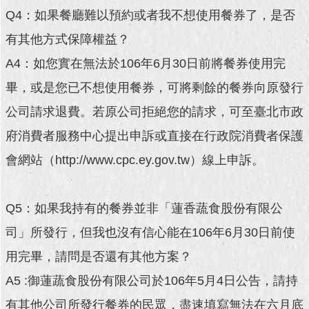
Q4：如果餐廳難以預約或者我不想使用餐券了，是否
回
有其他方式保障權益？
首
頁
A4：如您實在無法於106年6月30日前將餐券使用完
畢，或是您已不想使用餐券，可將剩餘的餐券向原發行
網
站
公司請求退費。若原公司拒絕您的請求，可至臺北市政
導
覽
府消費者服務中心提出申訴或直接在行政院消費者保護
會網站（http://www.cpc.ey.gov.tw）線上申訴。
English
常
見
Q5：如果我持有的餐券並非「蓮香蔬食股份有限公
問
司」所發行，但我也沒有信心能在106年6月30日前使
答
用完畢，請問是否還有其他方案？
即
時
A5 :御蓮蔬食股份有限公司於106年5月4日公告，請持
新
有其他公司所發行餐券的民眾，盡速填寫無法在六月底
聞