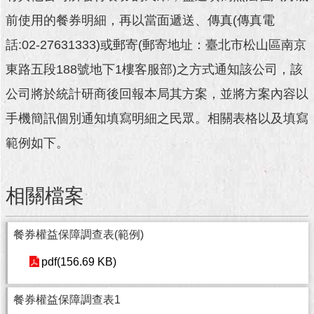
澄
前使用的餐券明細，再以當面遞送、傳真(傳真電
清
話:02-27631333)或郵寄(郵寄地址：臺北市松山區南京
雙
東路五段188號地下1樓客服部)之方式通知該公司，該
語
詞
公司將於統計研商後回報本局其方案，並將方案內容以
彙
手機簡訊個別通知填寫明細之民眾。相關表格以及填寫
台
範例如下。
北
通
相關檔案
陳
情
系
餐券權益保障調查表(範例)
統
pdf(156.69 KB)
公
民
餐券權益保障調查表1
參