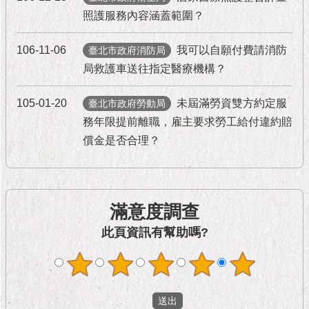
隱
照護服務內容涵蓋範圍？
私
權
及
106-11-06
我可以自願付費請消防
臺北市政府消防局
資
局救護車送往指定醫療機構？
訊
安
105-01-20
未屆滿勞資雙方約定服
臺北市政府勞動局
全
政
務年限提前離職，雇主要求勞工給付違約賠
策
償金是否合理？
RSS
聯
滿意度調查
絡
我
此頁資訊有幫助嗎?
們
（陳
情
系
統