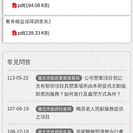
與
pdf(194.08 KB)
專
區
餐券權益保障調查表2
臺
北
pdf(139.33 KB)
旅
遊
網
常見問答
政
府
網
113-05-22
公司營業項目登記
臺北市政府產業發展局
站
含有那些項目其營業場所由本府提供主動協
資
助查詢服務？如何進行及處理方式為何？
料
開
放
107-06-19
獨居老人照顧服務提供
臺北市政府社會局
宣
之項目
告
106-12-18
居家醫療照護整合計畫
臺北市政府衛生局