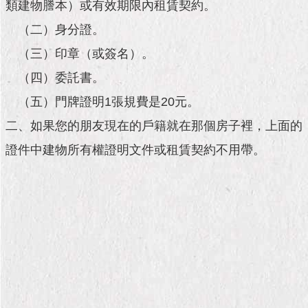
市
類建物謄本）或有效期限內租賃契約。
政
（二）身分證。
公
告
（三）印章（或簽名）。
（四）委託書。
施
政
（五）門牌證明1張規費是20元。
願
景
二、如果您的朋友現在的戶籍就在那個房子裡，上面的
及
證件中建物所有權證明文件或租賃契約不用帶。
成
果
市
政
資
料
館
發