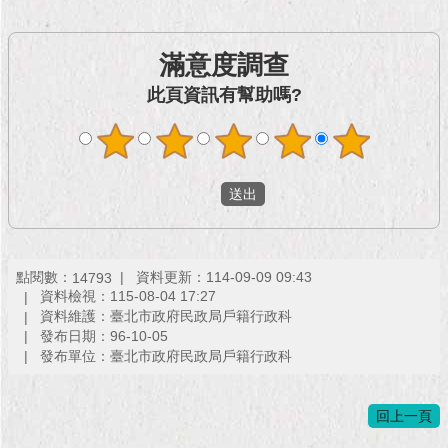
現
臺
北
滿意度調查
此頁資訊有幫助嗎?
活
動
主
題
館
與
民
互
點閱數：
資料更新：114-09-09 09:43
14793
資料檢視：115-08-04 17:27
動
資料維護：臺北市政府民政局戶籍行政科
發布日期：96-10-05
活
發布單位：臺北市政府民政局戶籍行政科
動
主
題
回上一頁
館