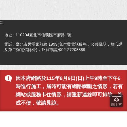
回
首
:::
頁
地址 : 110204臺北市信義區市府路1號
網
站
電話 : 臺北市民當家熱線 1999(免付費電話服務，公共電話，放心講
導
及第二類電信除外)，外縣市請撥02-27208889
覽
English
因本府網路於115年8月9日(日)上午9時至下午6
常
見
時進行施工，屆時可能有網路瞬斷之情形，若有
問
網站或服務卡住情形，請重新連線即可排除，造
答
成不便，敬請見諒。
即
時
新
聞