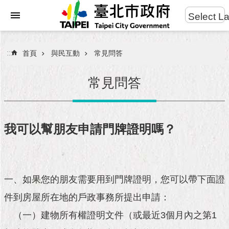
:::
Select L
進
跳到主要內容區塊
階
搜
:::
首頁
與民互動
常見問答
尋
常見問答
市
民
我可以幫朋友申請門牌證明嗎？
服
務
市
一、如果您的朋友需要用到門牌證明，您可以帶下面證
府
團
件到房屋所在地的戶政事務所提出申請：
隊
（一）建物所有權證明文件（或最近3個月內之第1