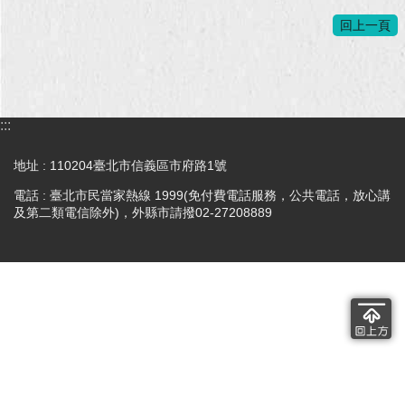
回上一頁
回
首
頁
網
:::
站
導
地址 : 110204臺北市信義區市府路1號
覽
電話 : 臺北市民當家熱線 1999(免付費電話服務，公共電話，放心講
English
及第二類電信除外)，外縣市請撥02-27208889
常
見
問
答
即
時
新
聞