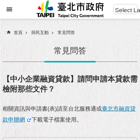
:::
Select L
進
跳到主要內容區塊
階
搜
:::
首頁
與民互動
常見問答
尋
常見問答
市
民
【中小企業融資貸款】請問申請本貸款需
服
檢附那些文件？
務
市
相關資訊與申請書(表)請至台北服務通或
臺北市融資貸
府
團
款申辦網
下載電子檔案使用。
隊