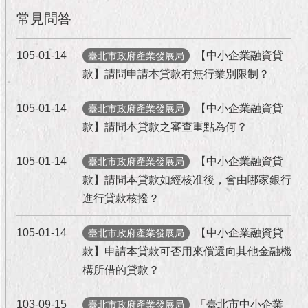
市
政
常見問答
公
告
105-01-14
【中小企業融資貸
臺北市政府產業發展局
款】請問申請本貸款有無行業別限制？
施
政
105-01-14
【中小企業融資貸
臺北市政府產業發展局
願
景
款】請問本貸款之審查重點為何？
及
成
105-01-14
【中小企業融資貸
臺北市政府產業發展局
果
款】請問本貸款如經核准後，會由哪家銀行
進行貸款核撥？
市
政
資
105-01-14
【中小企業融資貸
臺北市政府產業發展局
料
款】申請本貸款可否用來償還向其他金融機
館
構所借的貸款？
發
103-09-15
「臺北市中小企業
臺北市政府產業發展局