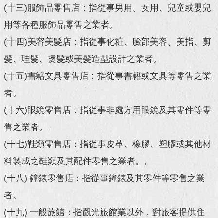
(十三)服飾品零售店：指從事男用、女用、兒童或嬰兒
回
用等各種服飾品零售之業者。
首
頁
(十四)美容美髮店：指從事化粧、臉部美容、美指、剪
髮、理髮、燙髮或美髮造型設計之業者。
網
站
(十五)書籍文具零售店：指從事書籍或文具等零售之業
導
覽
者。
(十六)眼鏡零售店：指從事非處方用眼鏡及其零件等零
English
售之業者。
常
(十七)鞋類零售店：指從事皮革、橡膠、塑膠或其他材
見
問
料製成之鞋類及其配件零售之業者。。
答
(十八) 鐘錶零售店：指從事鐘錶及其零件等零售之業
即
者。
時
新
(十九) 一般旅館：指觀光旅館業以外，對旅客提供住
聞