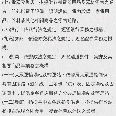
現
(七) 電器零售店：指提供各種電器用品及器材零售之業
臺
者，並包括電子設備、照明設備、電力設備、家電用
北
品、器材或其他相關商品之零售通路。
活
(八)銀行：依銀行法之規定，經營銀行業務之機構。
動
主
(九)證券商：依證券交易法之規定，經營證券業務之機
題
構。
館
(十)郵局：依郵政法之規定，經營遞送郵件、集郵及其
與
相關商品等業務之機構。
民
互
(十一)大眾運輸場站及轉運站：依發展大眾運輸條例，
動
具有固定路（航）線、固定班（航）次、固定場站及固
活
定費率，提供旅客運送服務之公共運輸場站及轉運站。
動
主
(十二)餐館：指從事中西各式餐食供應，並提供得於點
題
餐後在現場立即食用、餐食外帶或外送之業者。
館