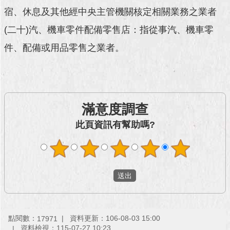
澄
宿、休息及其他經中央主管機關核定相關業務之業者
清
(二十)汽、機車零件配備零售店：指從事汽、機車零
雙
件、配備或用品零售之業者。
語
詞
彙
台
滿意度調查
北
通
此頁資訊有幫助嗎?
陳
情
系
統
公
民
點閱數：
資料更新：106-08-03 15:00
17971
參
資料檢視：115-07-27 10:23