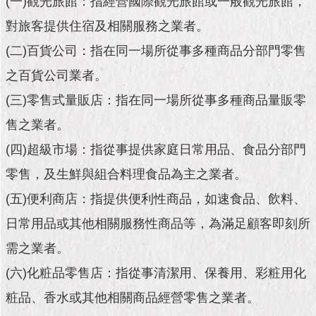
(一)觀光旅館：指經營國際觀光旅館或一般觀光旅館，
市
政
對旅客提供住宿及相關服務之業者。
公
告
(二)百貨公司：指在同一場所從事多種商品分部門零售
之百貨公司業者。
施
政
(三)零售式量販店：指在同一場所從事多種商品量販零
願
售之業者。
景
及
(四)超級市場：指從事提供家庭日常用品、食品分部門
成
果
零售，及生鮮與組合料理食品為主之業者。
(五)便利商店：指提供便利性商品，如速食品、飲料、
市
日常用品或其他相關服務性商品等，為滿足顧客即刻所
政
資
需之業者。
料
館
(六)化粧品零售店：指從事清潔用、保養用、彩粧用化
粧品、香水或其他相關商品經營零售之業者。
發