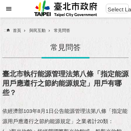
:::
Select L
進
跳到主要內容區塊
階
搜
:::
首頁
與民互動
常見問答
尋
常見問答
市
民
臺北市執行能源管理法第八條「指定能源
服
用戶應遵行之節約能源規定」用戶有哪
務
些？
市
府
團
依經濟部103年8月1日公告能源管理法第八條「指定能
隊
源用戶應遵行之節約能源規定」之業者計20類：