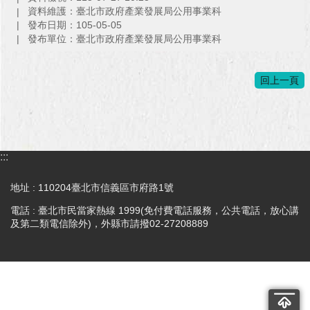
與
資料維護：臺北市政府產業發展局公用事業科
專
發布日期：105-05-05
區
發布單位：臺北市政府產業發展局公用事業科
臺
北
回上一頁
旅
遊
網
政
:::
府
網
地址 : 110204臺北市信義區市府路1號
站
資
電話 : 臺北市民當家熱線 1999(免付費電話服務，公共電話，放心講
及第二類電信除外)，外縣市請撥02-27208889
料
開
放
宣
告