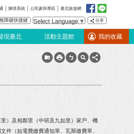
通
陳情系統
公民參與專區
臺北旅遊網
無障礙快捷鍵
Select Language
▼
分享
發現臺北
活動主題館
我的收藏
莊里）及相鄰里（中研及九如里）家戶、機
關文件（如電費繳費通知單、瓦斯繳費單、