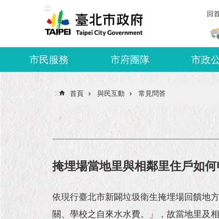
:::
跳到主要內容區塊
回
市民服務
市府團隊
市政
:::
首頁
與民互動
常見問答
掩埋場當地里與相鄰里住戶如何
依現行臺北市新闢垃圾衛生掩埋場回饋地
關、學校之自來水水費。」，故當地里及