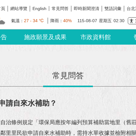
首頁
網站導覽
常見問答
即時新聞澄清
雙語詞彙
台北
English
氣溫：
27 - 34 ℃
降雨：
40%
115-08-07
星期五
02:30
公告
施政願景及成果
市政資料館
常見問答
申請自來水補助？
方自治條例規定「環保局應按年編列預算補助當地里（舊
相鄰里里民欲申請自來水補助時，需持水單收據並檢附相