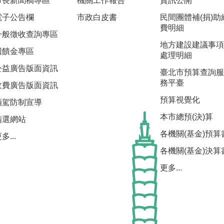
市長新聞稿專區
機關工作報告
資訊公開
電子公告欄
市政白皮書
民間團體補(捐)助
費明細
一般徵收查詢專區
地方建設建議事項
回饋金專區
處理明細
公益廣告版面資訊
臺北市預算查詢服
務平臺
收費廣告版面資訊
預算視覺化
酒駕防制宣導
本市總預(決)算
精選網站
各機關(基金)預算
多...
各機關(基金)決算
更多...