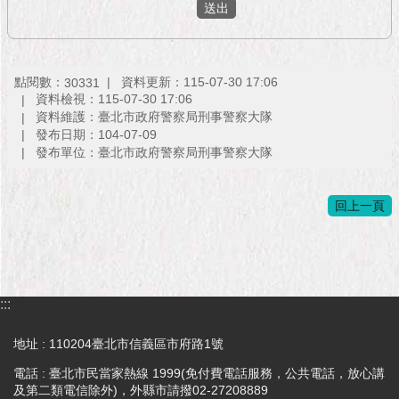
隱
私
權
及
資
點閱數：
資料更新：115-07-30 17:06
30331
訊
資料檢視：115-07-30 17:06
安
資料維護：臺北市政府警察局刑事警察大隊
發布日期：104-07-09
全
發布單位：臺北市政府警察局刑事警察大隊
政
策
回上一頁
RSS
聯
絡
我
:::
們
（陳
地址 : 110204臺北市信義區市府路1號
情
系
電話 : 臺北市民當家熱線 1999(免付費電話服務，公共電話，放心講
統
及第二類電信除外)，外縣市請撥02-27208889