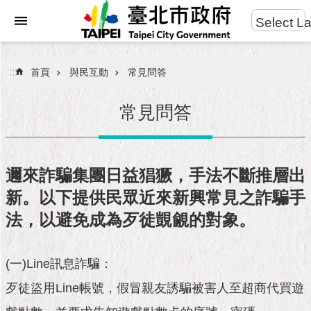
:::
Select L
進
跳到主要內容區塊
階
搜
:::
首頁
與民互動
常見問答
尋
常見問答
市
民
邇來詐騙集團日益猖獗，手法不斷推層出
服
新。以下提供民眾近來新興常見之詐騙手
務
法，以避免成為歹徒覬覦的對象。
市
府
團
(一)Line訊息詐騙：
隊
歹徒盜用Line帳號，假冒親友誘騙被害人至超商代買遊