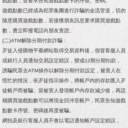
戲點數，並要求告知遊戲點數卡的序號、密碼。
市
政
遊戲點數已經成為犯罪集團進行詐騙的金流管道，切勿
公
告
隨意購買遊戲點數，若接獲朋友訊息要求購買遊戲點
數，應立即撥電話向朋友查證。
施
政
(二)ATM解除分期付款詐騙：
願
歹徒入侵購物平臺網站取得交易資料後，假冒客服人員
景
及
或銀行人員通知交易設定錯誤，變成12期分期扣款，
成
果
誘騙民眾去ATM操作以解除分期付款設定，被害人在
慌忙的情況，依歹徒指示操作，將帳戶內的存款匯入歹
市
徒帳戶而被騙。當被害人發現帳戶內存款減少後，再謊
政
資
稱購買遊戲點數可以將現金回沖至帳戶，民眾告知遊戲
料
館
點數卡序號、密碼後再度被騙。
網拍及銀行客服人員不會以電話通知帳戶設定錯誤，
發