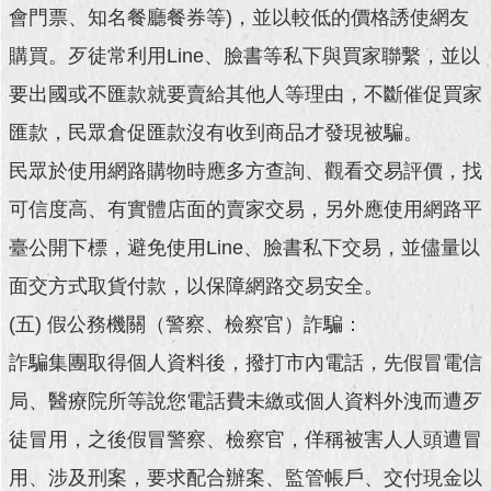
會門票、知名餐廳餐券等)，並以較低的價格誘使網友
回
購買。歹徒常利用Line、臉書等私下與買家聯繫，並以
首
頁
要出國或不匯款就要賣給其他人等理由，不斷催促買家
匯款，民眾倉促匯款沒有收到商品才發現被騙。
網
站
民眾於使用網路購物時應多方查詢、觀看交易評價，找
導
覽
可信度高、有實體店面的賣家交易，另外應使用網路平
臺公開下標，避免使用Line、臉書私下交易，並儘量以
English
面交方式取貨付款，以保障網路交易安全。
常
(五) 假公務機關（警察、檢察官）詐騙：
見
問
詐騙集團取得個人資料後，撥打市內電話，先假冒電信
答
局、醫療院所等說您電話費未繳或個人資料外洩而遭歹
即
徒冒用，之後假冒警察、檢察官，佯稱被害人人頭遭冒
時
新
用、涉及刑案，要求配合辦案、監管帳戶、交付現金以
聞