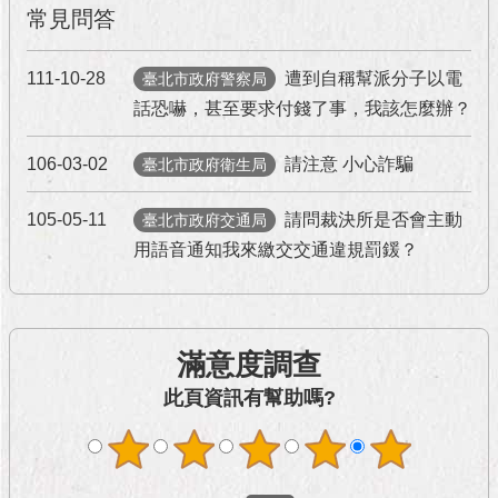
與
常見問答
專
區
111-10-28
遭到自稱幫派分子以電
臺北市政府警察局
臺
話恐嚇，甚至要求付錢了事，我該怎麼辦？
北
旅
106-03-02
請注意 小心詐騙
臺北市政府衛生局
遊
網
105-05-11
請問裁決所是否會主動
臺北市政府交通局
政
用語音通知我來繳交交通違規罰鍰？
府
網
站
資
滿意度調查
料
開
此頁資訊有幫助嗎?
放
宣
告