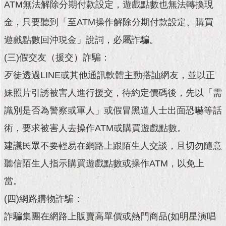
現
ATM無法解除分期付款設定，遊戲點數也無法轉換現
臺
金，只要聽到「至ATM操作解除分期付款設定、購買
北
遊戲點數回沖現金」說詞，必屬詐騙。
活
(三)假交友（援交）詐騙：
動
主
歹徒透過LINE或其他通訊軟體主動搭訕網友，並以正
題
妹照片引誘被害人進行援交，待約定價碼後，先以「需
館
識別是否為警察或軍人」或假冒黑道人士出面恐嚇等話
與
術，要求被害人去操作ATM或購買遊戲點數。
民
互
建議民眾不要輕易在網路上跟陌生人交談，且切勿隨意
動
聽信陌生人指示購買遊戲點數或操作ATM，以免上
活
當。
動
主
(四)網路購物詐騙：
題
詐騙集團在網路上販賣高單價或熱門商品(如明星演唱
館