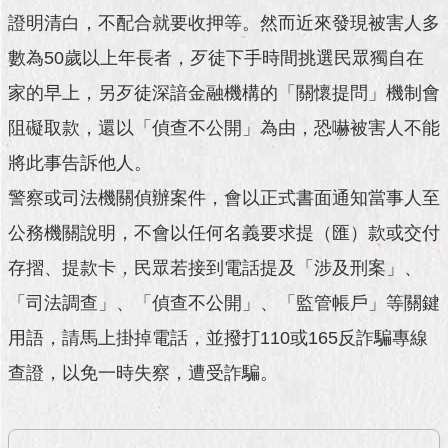
澄
證明清白，不配合就要收押等。然而近來發現被害人多
清
數為50歲以上年長者，歹徒下手時間挑選民眾獨自在
雙
家的早上，另歹徒深諳金融機構的「關懷提問」機制會
語
阻礙取款，還以「偵查不公開」為由，恐嚇被害人不能
詞
彙
將此事告訴他人。
台
警察或司法機關偵辦案件，會以正式書面通知當事人至
北
公務機關說明，不會以任何名義要求提（匯）款或交付
通
存摺、提款卡，民眾若接到電話提及「涉及刑案」、
陳
「司法調查」、「偵查不公開」、「監管帳戶」等關鍵
情
系
用語，請馬上掛掉電話，並撥打110或165反詐騙專線
統
查證，以免一時失察，遭受詐騙。
公
民
參