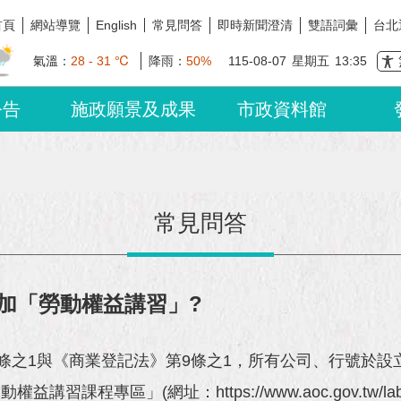
首頁
網站導覽
常見問答
即時新聞澄清
雙語詞彙
台北
English
氣溫：
28 - 31 ℃
降雨：
50%
115-08-07
星期五
13:35
公告
施政願景及成果
市政資料館
常見問答
加「勞動權益講習」?
7條之1與《商業登記法》第9條之1，所有公司、行號於
區」(網址：https://www.aoc.gov.tw/laborrig