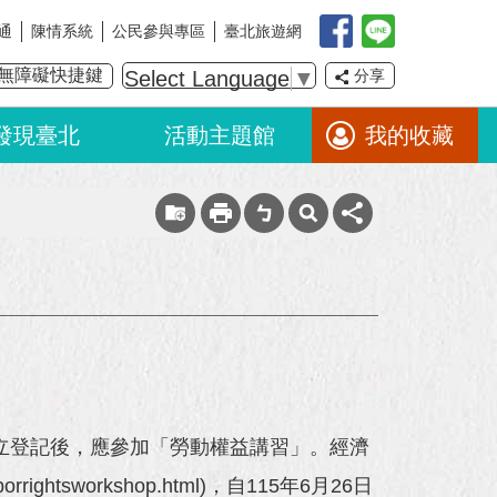
通
陳情系統
公民參與專區
臺北旅遊網
無障礙快捷鍵
Select Language
▼
分享
發現臺北
活動主題館
我的收藏
設立登記後，應參加「勞動權益講習」。經濟
htsworkshop.html)，自115年6月26日