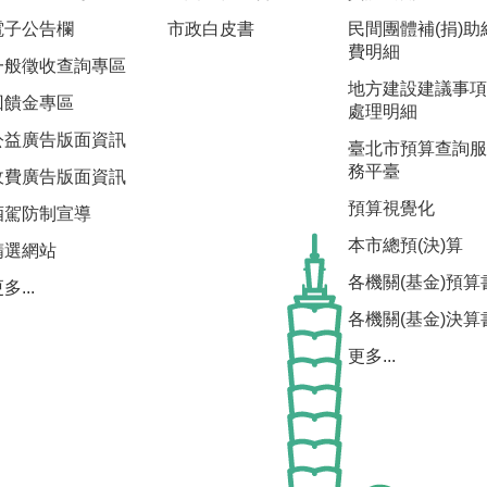
電子公告欄
市政白皮書
民間團體補(捐)助
費明細
一般徵收查詢專區
地方建設建議事項
回饋金專區
處理明細
公益廣告版面資訊
臺北市預算查詢服
務平臺
收費廣告版面資訊
預算視覺化
酒駕防制宣導
本市總預(決)算
精選網站
各機關(基金)預算
多...
各機關(基金)決算
更多...