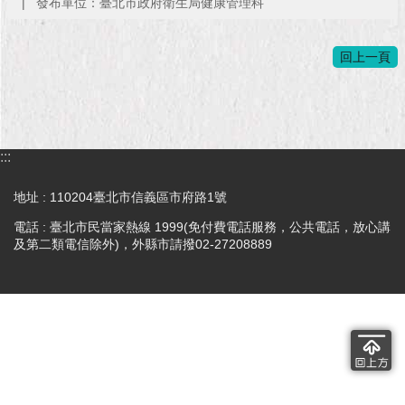
發布單位：臺北市政府衛生局健康管理科
現
臺
北
回上一頁
活
動
主
題
:::
館
地址 : 110204臺北市信義區市府路1號
與
電話 : 臺北市民當家熱線 1999(免付費電話服務，公共電話，放心講
民
及第二類電信除外)，外縣市請撥02-27208889
互
動
活
動
主
題
館