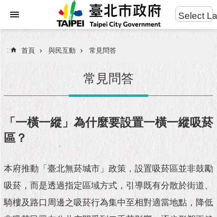
:::
Select L
進
跳到主要內容區塊
階
搜
:::
首頁
與民互動
常見問答
尋
常見問答
市
民
「一橫一縱」為什麼要設置一橫一縱吸菸
服
區？
務
市
本府推動「臺北無菸城市」政策，設置吸菸區並非鼓勵
府
團
吸菸，而是透過指定區域方式，引導既有分散於街道、
隊
騎樓及路口周邊之吸菸行為集中至相對適當地點，降低