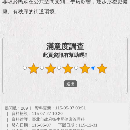
市
非吸菸民眾在公共空間受到二手菸影響，逐步形塑更健
政
康、有秩序的街道環境。
公
告
施
政
滿意度調查
願
景
此頁資訊有幫助嗎?
及
成
果
市
政
資
料
點閱數：
資料更新：115-05-07 09:51
269
館
資料檢視：115-07-27 10:20
資料維護：臺北市政府衛生局健康管理科
發布日期：115-05-07
下版日期：115-12-31
發