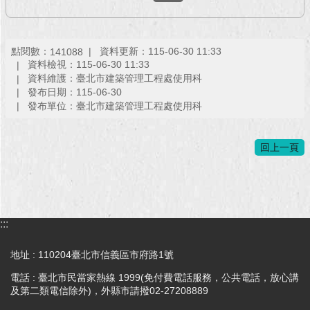
回
首
點閱數：
資料更新：115-06-30 11:33
141088
頁
資料檢視：115-06-30 11:33
資料維護：臺北市建築管理工程處使用科
網
發布日期：115-06-30
站
發布單位：臺北市建築管理工程處使用科
導
覽
回上一頁
English
常
見
問
:::
答
地址 : 110204臺北市信義區市府路1號
即
電話 : 臺北市民當家熱線 1999(免付費電話服務，公共電話，放心講
時
及第二類電信除外)，外縣市請撥02-27208889
新
聞