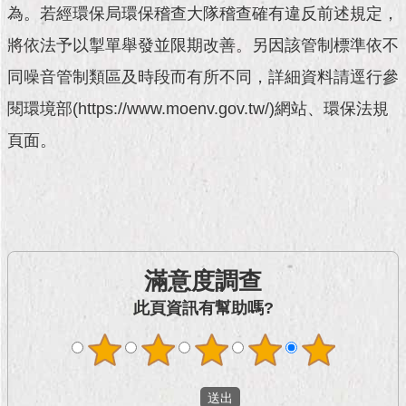
現
為。若經環保局環保稽查大隊稽查確有違反前述規定，
臺
北
將依法予以掣單舉發並限期改善。另因該管制標準依不
同噪音管制類區及時段而有所不同，詳細資料請逕行參
活
閱環境部(https://www.moenv.gov.tw/)網站、環保法規
動
主
頁面。
題
館
與
民
互
動
滿意度調查
此頁資訊有幫助嗎?
活
動
主
題
館