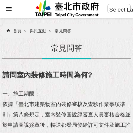
:::
Select L
進
跳到主要內容區塊
階
搜
:::
首頁
與民互動
常見問答
尋
常見問答
市
民
請問室內裝修施工時間為何?
服
務
一、施工期限：
市
依據「臺北市建築物室內裝修審核及查驗作業事項準
府
團
則」第八條規定，室內裝修圖說經審查人員審核合格並
隊
於申請圖說簽章後，轉送都發局發給許可文件及施工許