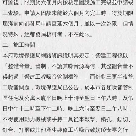
市
可證後，限期於六個月內按核定圖說施工完竣並申請竣
政
工查驗。申請人因故未能於六個月內完工時，得於期限
公
告
屆滿前向都發局申請展延六個月，並以一次為限。但情
況特殊，經都發局核可者，不在此限。
施
政
二、施工時間：
願
景
本府環境保護局網路資訊說明其規定：營建工程係以
及
「整體音量」管制，不論其噪音源為何，其整體音量不
成
果
得超過「營建工程噪音管制標準」。而針對三更半夜施
工噪音問題，環境保護局已公告，於本市各類噪音管制
市
政
區住宅及公寓大廈平日晚上十時至翌日上午八時，及假
資
日中午十二時至下午二時、晚上六時至翌日上午八時，
料
館
不得使用動力機械或手持工具從事敲擊、鑽孔、鋸切、
釘合、打磨或其他產生裝修工程噪音致妨礙安寧之行
發