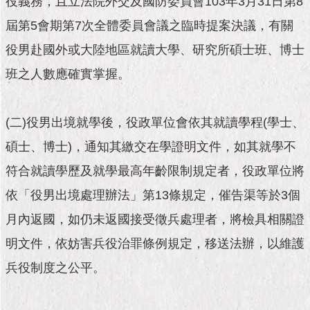
役義務，且立法院外交及國防委員會103年3月31日第8
市
政
屆第5會期第7次全體委員會議之臨時提案決議，有關
公
告
役男赴國外或大陸地區就讀大學、研究所碩士班、博士
班之人數應確實掌握。
施
政
願
(二)役男出境就學後，役政單位會依其就讀學程(學士、
景
及
碩士、博士)，通知其繳交在學證明文件，如其就學不
成
果
符合就讀學歷及就學最高年齡限制規定者，役政單位將
依「役男出境處理辦法」第13條規定，催告渠等於3個
市
月內返國，如仍未返國接受徵兵處理者，將檢具相關證
政
資
明文件，依妨害兵役治罪條例規定，移送法辦，以維護
料
館
兵役制度之公平。
發