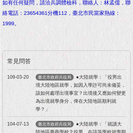
現
如有任何疑問，請洽兵調體檢科，聯絡人：林孟儒，聯
臺
絡電話：23654361分機112，臺北市民當家熱線：
北
1999。
活
動
主
題
館
常見問答
與
民
109-03-20
●大陸就學：「役男出
臺北市政府兵役局
互
境大陸地區就學，如因入學許可尚未備妥，
動
該如何處理出境事宜？出境後又應如何變更
為出境就學身分，俾在大陸地區順利就
活
學？」
動
主
題
104-07-13
●大陸就學：「就讀大
臺北市政府兵役局
館
陸地區臺商學校之役男，在該等學校就學期