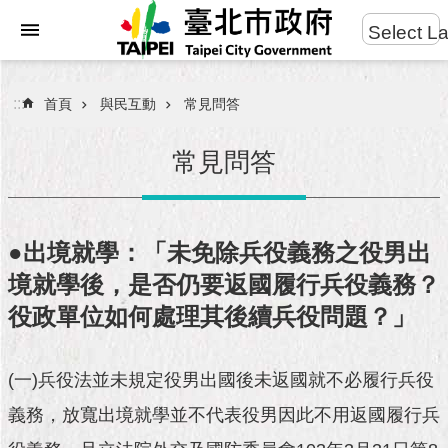
:::
Select L
進
跳到主要內容區塊
階
搜
:::
首頁
與民互動
常見問答
尋
常見問答
市
民
●出境就學：「未免除兵役義務之役男出
服
境就學後，是否仍要返國履行兵役義務？
務
役政單位如何處理其後續兵役問題？」
市
府
團
(一)兵役法並未規定役男出國後未返國就不必履行兵役
隊
義務，放寬出境就學並不代表役男因此不用返國履行兵