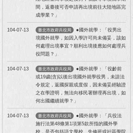
間，返臺後可否申請再出境前往大陸地區完
回
成學業？」
首
頁
104-07-13
●國外就學：「役男出
臺北市政府兵役局
網
境國外就學，如因入學許可尚未備妥，該如
站
何處理出境事宜？順利出境後應如何處理兵
導
役問題？」
覽
104-07-13
●國外就學：「役齡前
English
臺北市政府兵役局
或19歲(含)以後出境國外就學役男，未諳法
常
令規定，返國探親或度假，因未備妥經驗證
見
之在學證明，無法向移民署辦理再出境，如
問
答
何出國繼續就學？」
即
104-07-13
●國外就學：「兵役法
臺北市政府兵役局
時
施行法第48條第1項第5款所指的國外學
新
校，是否包括語文學校、先修班或社區學院
聞