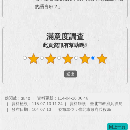
澄
的語言班？」
清
雙
語
滿意度調查
詞
彙
此頁資訊有幫助嗎?
台
北
通
陳
情
系
點閱數：
資料更新：114-04-18 06:46
3840
統
資料檢視：115-07-13 11:24
資料維護：臺北市政府兵役局
發布日期：104-07-13
發布單位：臺北市政府兵役局
公
民
參
回上一頁