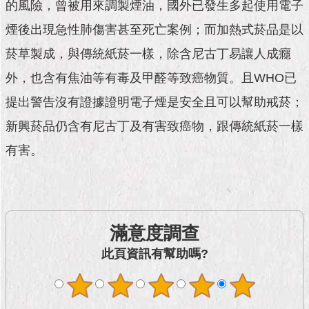
市
的風險，曾被用來調製煙油，國外已發生多起使用電子
政
煙後出現急性肺傷害甚至死亡案例；而加熱式菸品是以
公
告
菸草製成，與傳統紙菸一樣，除含尼古丁易讓人成癮
外，也含有焦油等有毒及甲醛等致癌物質。且WHO已
施
政
提出警告沒有證據證明電子煙是安全且可以幫助戒菸；
願
景
新興菸品仍含有尼古丁及有害致癌物，跟傳統紙菸一樣
及
有害。
成
果
市
政
滿意度調查
資
料
此頁資訊有幫助嗎?
館
發