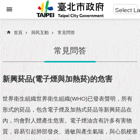
:::
Select L
進
跳到主要內容區塊
階
搜
:::
首頁
與民互動
常見問答
尋
常見問答
市
民
新興菸品(電子煙與加熱菸)的危害
服
務
世界衛生組織世界衛生組織(WHO)已發表聲明，所有
市
形式的菸品，包含電子煙及加熱式菸品等新興菸品在
府
團
內，均會對人體產生危害。電子煙油含有許多有害物
隊
質，容易引起肺部發炎、過敏與產生氣喘，與心肌梗塞