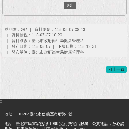
現
臺
北
活
點閱數：
資料更新：115-05-07 09:43
292
動
資料檢視：115-07-27 10:20
主
資料維護：臺北市政府衛生局健康管理科
發布日期：115-05-07
下版日期：115-12-31
題
發布單位：臺北市政府衛生局健康管理科
館
與
回上一頁
民
互
動
活
:::
動
主
地址 : 110204臺北市信義區市府路1號
題
電話 : 臺北市民當家熱線 1999(免付費電話服務，公共電話，放心講
館