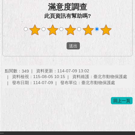
市
滿意度調查
政
公
此頁資訊有幫助嗎?
告
施
政
願
景
及
成
點閱數：
資料更新：114-07-09 13:02
349
果
資料檢視：115-08-05 10:15
資料維護：臺北市動物保護處
發布日期：114-07-09
發布單位：臺北市動物保護處
市
政
回上一頁
資
料
館
發
:::