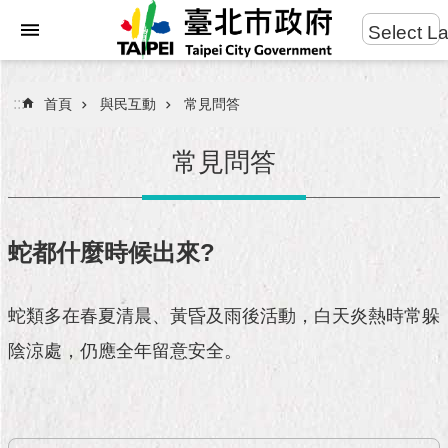
:::
Select L
進
跳到主要內容區塊
階
搜
:::
首頁
與民互動
常見問答
尋
常見問答
市
民
蛇都什麼時候出來?
服
務
蛇類多在春夏清晨、黃昏及雨後活動，白天炎熱時常躲
市
陰涼處，仍應全年留意安全。
府
團
隊