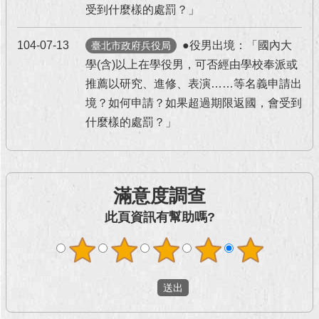
受到什麼樣的處罰？」
回
首
104-07-13
●役男出境：「國內大
臺北市政府兵役局
頁
學(含)以上在學役男，可否經由學校奉派或
推薦以研究、進修、表演……等名義申請出
網
境？如何申請？如果超過期限返國，會受到
站
導
什麼樣的處罰？」
覽
English
滿意度調查
常
見
此頁資訊有幫助嗎?
問
答
即
時
新
聞