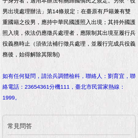
子身分者，適用本辦法有關歸國僑民之規定。另依「役
市
政
男出境處理辦法」第14條規定：在臺原有戶籍兼有雙
公
告
重國籍之役男，應持中華民國護照入出境；其持外國護
照入境，依法仍應徵兵處理者，應限制其出境至履行兵
施
政
役義務時止（須依法補行徵兵處理，並履行完成兵役義
願
務後，始得解除其限制)
景
及
成
果
如有任何疑問，請洽兵調體檢科，聯絡人：劉育宜，聯
絡電話：23654361分機111，臺北市民當家熱線：
市
1999。
政
資
料
館
常見問答
發