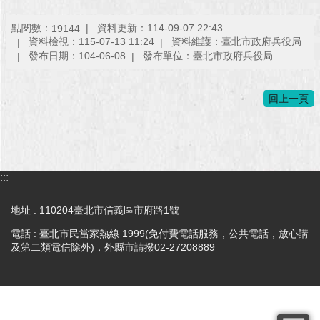
澄
點閱數：
資料更新：114-09-07 22:43
19144
清
資料檢視：115-07-13 11:24
資料維護：臺北市政府兵役局
發布日期：104-06-08
發布單位：臺北市政府兵役局
雙
語
詞
回上一頁
彙
台
北
通
:::
陳
地址 : 110204臺北市信義區市府路1號
情
系
電話 : 臺北市民當家熱線 1999(免付費電話服務，公共電話，放心講
統
及第二類電信除外)，外縣市請撥02-27208889
公
民
參