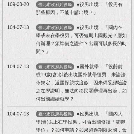
現
109-03-20
●役男出境：「役男有
臺北市政府兵役局
臺
那些原因，不能申請出境？」
北
104-07-13
●役男出境：「國內在
臺北市政府兵役局
活
學或未在學役男，可否短期出國觀光？應如
動
主
何辦理？須準備之證件？出國可以多長的時
題
間？」
館
104-07-13
●國外就學：「役齡前
臺北市政府兵役局
與
或19歲(含)以後出境國外就學役男，未諳法
民
互
令規定，返國探親或度假，因未備妥經驗證
動
之在學證明，無法向移民署辦理再出境，如
何出國繼續就學？」
活
動
104-07-13
●役男出境：「國內大
臺北市政府兵役局
主
學(含)以上在學役男，可否出國修讀「雙聯
題
館
學位」？如何申請？如果超過期限返國，會