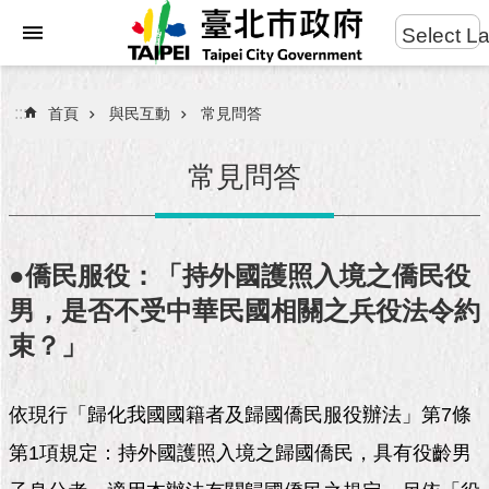
:::
Select L
進
跳到主要內容區塊
階
搜
:::
首頁
與民互動
常見問答
尋
常見問答
市
民
●僑民服役：「持外國護照入境之僑民役
服
男，是否不受中華民國相關之兵役法令約
務
束？」
市
府
團
依現行「歸化我國國籍者及歸國僑民服役辦法」第7條
隊
第1項規定：持外國護照入境之歸國僑民，具有役齡男