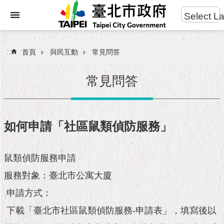
:::
Select L
進
跳到主要內容區塊
階
搜
:::
首頁
與民互動
常見問答
尋
常見問答
市
民
如何申請「社區鼠類偵防服務」
服
務
鼠類偵防服務申請
市
服務對象：臺北市公寓大廈
府
團
申請方式：
隊
下載「臺北市社區鼠類偵防服務-申請表」，填寫後以