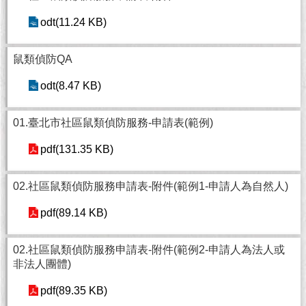
現
臺
odt(11.24 KB)
北
鼠類偵防QA
活
動
odt(8.47 KB)
主
題
01.臺北市社區鼠類偵防服務-申請表(範例)
館
pdf(131.35 KB)
與
民
02.社區鼠類偵防服務申請表-附件(範例1-申請人為自然人)
互
動
pdf(89.14 KB)
活
02.社區鼠類偵防服務申請表-附件(範例2-申請人為法人或
動
非法人團體)
主
題
pdf(89.35 KB)
館