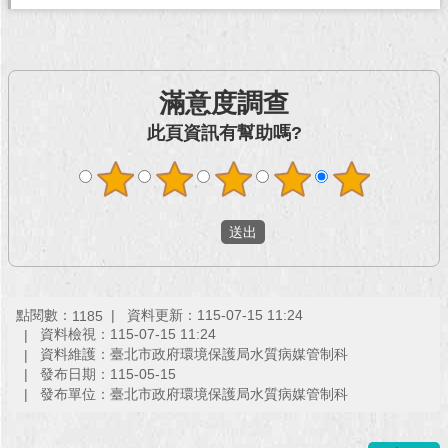
回
首
頁
滿意度調查
網
此頁資訊有幫助嗎?
站
導
覽
English
常
見
點閱數：
資料更新：115-07-15 11:24
1185
問
資料檢視：115-07-15 11:24
答
資料維護：臺北市政府環境保護局水質病媒管制科
發布日期：115-05-15
即
發布單位：臺北市政府環境保護局水質病媒管制科
時
新
聞