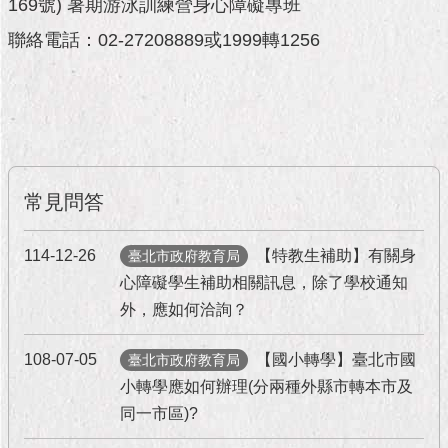
市
169號) 暑期游泳訓練營身心障礙專班
政
聯絡電話：02-27208889或1999轉1256
公
告
施
政
願
景
常見問答
及
成
果
114-12-26
【特教生補助】有關身
臺北市政府教育局
心障礙學生補助相關訊息，除了學校通知
市
外，應如何洽詢？
政
資
料
108-07-05
【國小轉學】臺北市國
臺北市政府教育局
館
小轉學應如何辦理(分兩種外縣市轉本市及
同一市區)?
發