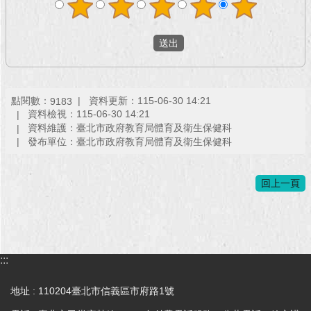
回
首
頁
網
點閱數：
資料更新：115-06-30 14:21
9183
站
資料檢視：115-06-30 14:21
導
資料維護：臺北市政府教育局體育及衛生保健科
覽
發布單位：臺北市政府教育局體育及衛生保健科
English
回上一頁
常
見
問
答
:::
即
時
地址 : 110204臺北市信義區市府路1號
新
聞