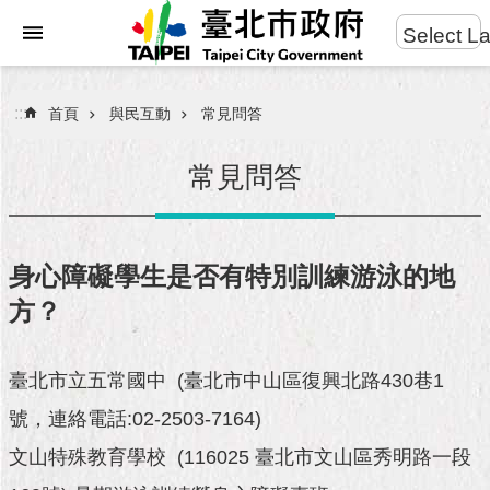
:::
Select L
進
跳到主要內容區塊
階
搜
:::
首頁
與民互動
常見問答
尋
常見問答
市
民
身心障礙學生是否有特別訓練游泳的地
服
方？
務
市
臺北市立五常國中 (臺北市中山區復興北路430巷1
府
團
號，連絡電話:02-2503-7164)
隊
文山特殊教育學校 (116025 臺北市文山區秀明路一段