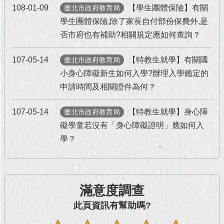
現
108-01-09
【學生團體保險】有關
臺北市政府教育局
臺
學生團體保險,除了家長自付部份保費外,是
北
否市府也有補助?相關規定應如何查詢？
活
動
107-05-14
【特教生就學】有關國
臺北市政府教育局
主
小身心障礙新生如何入學?辦理入學鑑定的
題
申請時間及相關證件為何？
館
107-05-14
【特教生就學】身心障
臺北市政府教育局
與
礙學童若沒有「身心障礙證明」應如何入
民
互
學？
動
活
動
滿意度調查
主
此頁資訊有幫助嗎?
題
館