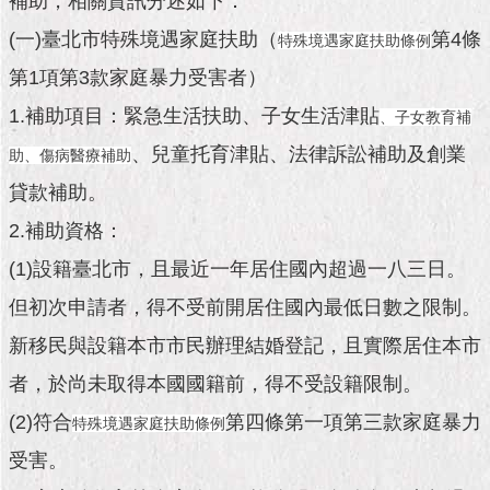
補助，相關資訊分述如下：
團
(一)臺北市特殊境遇家庭扶助（
第4條
特殊境遇家庭扶助條例
隊
第1項第3款家庭暴力受害者）
1.補助項目：緊急生活扶助、子女生活津貼
、子女教育補
市
、兒童托育津貼、法律訴訟補助及創業
助
、傷病醫療補助
政
公
貸款補助。
告
2.補助資格：
(1)設籍臺北市，且最近一年居住國內超過一八三日。
但初次申請者，得不受前開居住國內最低日數之限制。
施
政
新移民與設籍本市市民辦理結婚登記，且實際居住本市
願
景
者，於尚未取得本國國籍前，得不受設籍限制。
及
(2)符合
成
第四條第一項第三款家庭暴力
特殊境遇家庭扶助條例
果
受害。