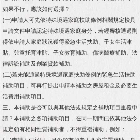
澄
清
如果不行，應該如何選擇？
(一)申請人可先依特殊境遇家庭扶助條例相關規定檢具
雙
申請文件申請認定特殊境遇家庭身分，若經審核通過則
語
詞
得依申請人家庭狀況獲得緊急生活扶助、子女生活津
彙
貼、兒童托育津貼、子女教育補助、傷病醫療補助、法
律訴訟補助及創業貸款補助。
台
北
(二)若未能通過特殊境遇家庭扶助條例的緊急生活扶助
通
補助項目，可再行提出申請本補助之房屋租金及必要生
活費用補助項目。
陳
情
三、本補助是否可以與其他法規規定之補助項目重覆申
系
請？本補助之各項補助項目，在同一期間已依其他法令
統
規定領有相同性質補助者，不得重複補助，例如：
公