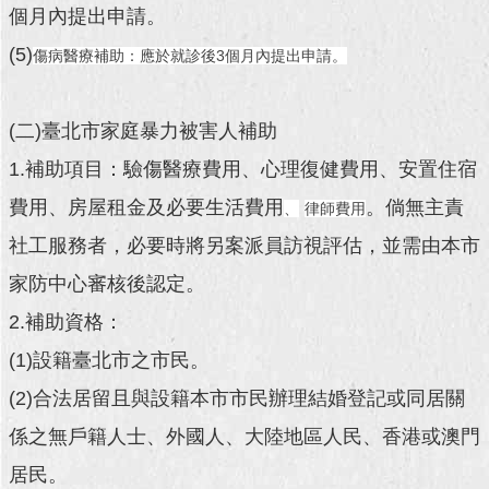
館
個月內提出申請。
(5)
傷病醫療補助：應於就診後3個月內提出申請。
與
民
(二)臺北市家庭暴力被害人補助
互
1.補助項目：驗傷醫療費用、心理復健費用、安置住宿
動
費用、房屋租金及必要生活費用
。倘無主責
、
律師費用
社工服務者，必要時將另案派員訪視評估，並需由本市
活
家防中心審核後認定。
動
主
2.補助資格：
題
館
(1)設籍臺北市之市民。
(2)合法居留且與設籍本市市民辦理結婚登記或同居關
係之無戶籍人士、外國人、大陸地區人民、香港或澳門
回
首
居民。 
頁