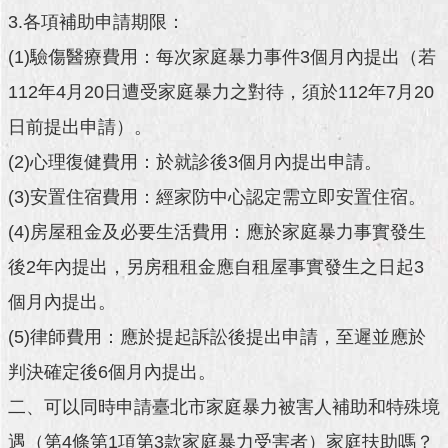
3.各項補助申請期限：
(1)驗傷醫療費用：每次家庭暴力事件3個月內提出（若
網
站
112年4月20日遭受家庭暴力之對待，須於112年7月20
導
覽
日前提出申請）。
(2)心理復健費用：於就診後3個月內提出申請。
English
(3)安置住宿費用：經家防中心認定需立即安置住宿。
(4)房屋租金及必要生活費用：應於家庭暴力事實發生
常
見
後2年內提出，另房租租金應自租屋事實發生之日起3
問
個月內提出。
答
(5)律師費用：應於提起訴訟後提出申請，至遲並應於
即
判決確定後6個月內提出。
時
二、可以同時申請臺北市家庭暴力被害人補助和特殊境
新
聞
遇（第4條第1項第3款家庭暴力受害者）家庭扶助嗎？