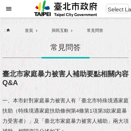
:::
Select L
進
跳到主要內容區塊
階
搜
:::
首頁
與民互動
常見問答
尋
常見問答
臺北市家庭暴力被害人補助要點相關內容
市
Q&A
民
服
務
一、本市針對家庭暴力被害人有「臺北市特殊境遇家庭
扶助（特殊境遇家庭扶助條例第4條第1項第3款家庭暴
力受害者）」及「臺北市家庭暴力被害人補助」兩大項
市
府