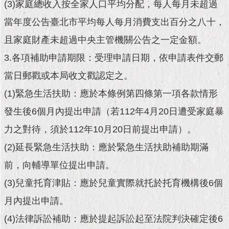
(3)家庭總收入按全家人口平均分配，每人每月未超過
當年度公告臺北市平均每人每月消費支出百分之八十，
市
政
且家庭財產未超過中央主管機關公告之一定金額。
資
料
3.各項補助申請期限：受理申請日期，依申請表件交郵
館
當日郵戳或本局收文戳認定之。
(1)緊急生活扶助：應於本條例第四條第一項各款情形
發生後6個月內提出申請（若112年4月20日遭受家庭暴
發
現
力之對待，須於112年10月20日前提出申請）。
臺
北
(2)延長緊急生活扶助：應於緊急生活扶助補助期滿
前，向輔導單位提出申請。
(3)兒童托育津貼：應於兒童實際就托於托育機構後6個
活
動
月內提出申請。
主
(4)法律訴訟補助：應於提起訴訟起至法院判決確定後6
題