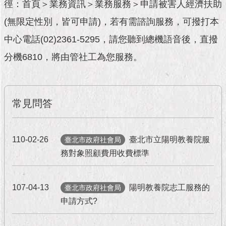
徑：首頁＞業務資訊＞業務服務＞申請被害人經濟扶助
放
宣
(無限定性別，皆可申請)，若有需諮詢服務，可撥打本
告
中心電話(02)2361-5295，請您聽到總機語音後，直撥
分機6810，將由管社工為您服務。
隱
私
權
及
資
常見問答
訊
安
全
110-02-26
臺北市立陽明教養院服
臺北市政府社會局
政
務對象照顧費用收費標準
策
RSS
107-04-13
陽明教養院志工服務的
臺北市政府社會局
申請方式?
聯