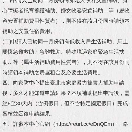
(一)申請人已於同一月份領有如老人收容安置補助、身
民
心障礙者托育養護補助、婦女收容安置補助…等（屬收
參
與
容安置補助費用性質者），則不得在該月份同時請領本
專
區
補助之安置住宿費用。
(二)申請人已於同一月份領有低收入戶生活補助、馬上
臺
關懷急難救助、急難救助、特殊境遇家庭緊急生活扶
北
旅
助…等（屬生活補助費用性質者），則不得在該月份同
遊
時請領本補助之房屋租金及必要生活費用。
網
四、向家防中心提出臺北市家庭暴力被害人補助申請
政
後，多久才能知道申請結果？本項補助提出申請後，需
府
經8至30天內（含例假日，但不含特定國定假日）完成
網
站
審核並函復申請結果。
資
料
五、詳參本中心官網（https://reurl.cc/eDnQEm），路
開