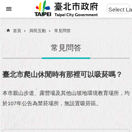
:::
Select L
進
跳到主要內容區塊
階
搜
:::
首頁
與民互動
常見問答
尋
常見問答
市
民
臺北市爬山休閒時有那裡可以吸菸嗎？
服
務
本市親山步道、露營場及其他山坡地環境教育場所，均
市
於107年公告為禁菸場所，無設置吸菸區。
府
團
隊