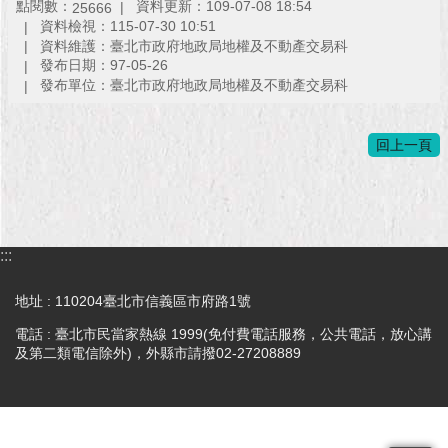
現
點閱數：
資料更新：109-07-08 18:54
25666
臺
資料檢視：115-07-30 10:51
資料維護：臺北市政府地政局地權及不動產交易科
北
發布日期：97-05-26
發布單位：臺北市政府地政局地權及不動產交易科
活
動
主
回上一頁
題
館
與
民
:::
互
動
地址 : 110204臺北市信義區市府路1號
電話 : 臺北市民當家熱線 1999(免付費電話服務，公共電話，放心講
活
及第二類電信除外)，外縣市請撥02-27208889
動
主
題
館