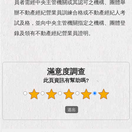
市
員者需經中央主管機關或其認可之機構、團體舉
政
辦不動產經紀營業員訓練合格或不動產經紀人考
公
告
試及格，並向中央主管機關指定之機構、團體登
錄及領有不動產經紀營業員證明。
施
政
願
景
及
成
滿意度調查
果
此頁資訊有幫助嗎?
市
政
資
料
館
發