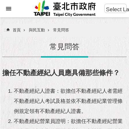
:::
Select L
進
跳到主要內容區塊
階
搜
:::
首頁
與民互動
常見問答
尋
常見問答
市
民
擔任不動產經紀人員應具備那些條件？
服
務
不動產經紀人證書：欲擔任不動產經紀人者需經
市
不動產經紀人考試及格並依不動產經紀業管理條
府
團
例規定領有不動產經紀人證書。
隊
不動產經紀營業員證明：欲擔任不動產經紀營業