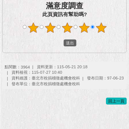
市
滿意度調查
政
公
此頁資訊有幫助嗎?
告
施
政
願
景
及
成
點閱數：
資料更新：115-05-21 20:18
3964
果
資料檢視：115-07-27 10:40
資料維護：臺北市稅捐稽徵處機會稅科
發布日期：97-06-23
發布單位：臺北市稅捐稽徵處機會稅科
市
政
資
回上一頁
料
館
發