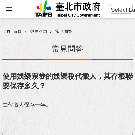
:::
Select L
進
跳到主要內容區塊
階
搜
:::
首頁
與民互動
常見問答
尋
常見問答
市
民
使用娛樂票券的娛樂稅代徵人，其存根聯
服
要保存多久？
務
市
由代徵人保存一年。
府
團
隊