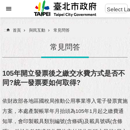
:::
Select L
進
跳到主要內容區塊
階
搜
:::
首頁
與民互動
常見問答
尋
常見問答
市
民
105年開立發票後之繳交水費方式是否不
服
同?統一發票要如何取得?
務
市
依財政部各地區國稅局推動公用事業導入電子發票實施
府
團
方案，本處產製帳單年月抬頭為105年1月起之繳費通
隊
知單，會印製載具類別編號(含條碼)及載具號碼(含條