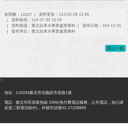
澄
清
點閱數：
資料更新：113-02-06 11:55
10207
資料檢視：115-07-30 15:19
雙
資料維護：臺北自來水事業處業務科
發布日期：104-12-15
語
發布單位：臺北自來水事業處業務科
詞
彙
回上一頁
台
北
通
:::
陳
情
系
地址 : 110204臺北市信義區市府路1號
統
電話 : 臺北市民當家熱線 1999(免付費電話服務，公共電話，放心講
及第二類電信除外)，外縣市請撥02-27208889
公
民
參