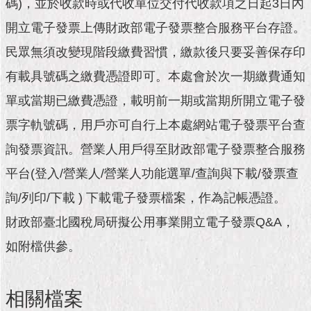
市
碼)，並於收款時或代收單位交付代收款項之日起3日內
政
開立電子發票上傳財政部電子發票整合服務平台存證。
公
告
民眾無須改變現階段繳費習慣，繳款後只要妥善保存印
有載具號碼之繳費憑證即可。本處會於次一期繳費通知
施
政
單或當期已繳費憑證，載明前一期或當期所開立電子發
願
票字軌號碼，用戶亦可自行上本處網站電子發票平台查
景
及
詢發票資訊。營業人用戶得至財政部電子發票整合服務
成
果
平台(登入/營業人/營業人功能選單/查詢與下載/發票查
詢/列印/下載 ) 下載電子發票檔案，作為記帳憑證。
市
政
財政部臺北國稅局研擬公用事業開立電子發票Q&A，
資
如附檔供參。
料
館
相關檔案
發