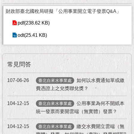
現
臺
財政部臺北國稅局研擬「公用事業開立電子發票Q&A」
北
pdf(238.62 KB)
活
odt(25.41 KB)
動
主
題
館
常見問答
與
民
107-06-26
如何以水費通知單或繳
臺北自來水事業處
互
費憑證上之兌獎聯兌獎？
動
104-12-15
公用事業為何不開紙本
臺北自來水事業處
活
動
統一發票而要開雲端（無實體）發票？
主
題
104-12-15
繳交水費開立雲端（無
臺北自來水事業處
館