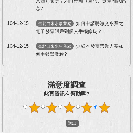
實體）發票，如何得知（查詢）發票相關訊
息?
回
首
104-12-15
如何申請將繳交水費之
臺北自來水事業處
頁
電子發票歸戶到個人手機條碼？
網
站
104-12-15
無紙本發票營業人要如
臺北自來水事業處
導
何申報營業稅?
覽
English
常
滿意度調查
見
此頁資訊有幫助嗎?
問
答
即
時
新
聞