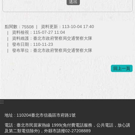
與
專
區
點閱數：
資料更新：113-10-04 17:40
75508
臺
資料檢視：115-07-27 11:04
北
資料維護：臺北市政府警察局交通警察大隊
旅
發布日期：110-11-23
遊
發布單位：臺北市政府警察局交通警察大隊
網
政
回上一頁
府
網
站
資
料
:::
開
放
地址 : 110204臺北市信義區市府路1號
宣
告
電話 : 臺北市民當家熱線 1999(免付費電話服務，公共電話，放心講
及第二類電信除外)，外縣市請撥02-27208889