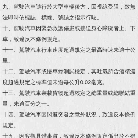
九、駕駛汽車隨行於大型車輛後方，因視線受阻，致無
回
法即時依標誌、標線、號誌之指示行駛。
首
頁
十、駕駛汽車因緊急救護傷患或接送身心障礙者上、下
車，致違反本條例規定。
網
站
十一、駕駛汽車行車速度超過規定之最高時速未逾十公
導
覽
里。
十二、駕駛汽車或慢車經測試檢定，其吐氣所含酒精濃
English
度超過規定之標準值未逾每公升0.02毫克。
常
見
十三、駕駛汽車裝載貨物超過核定之總重量或總聯結重
問
量，未逾百分之十。
答
十四、駕駛汽車因閃避突發之意外狀況，致違反本條例
即
時
規定。
新
十五、因客觀具體事實，致違反本條例規定係出於不得
聞