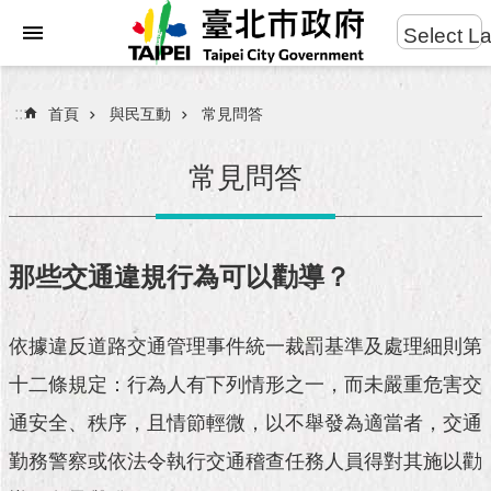
:::
Select L
進
跳到主要內容區塊
階
搜
:::
首頁
與民互動
常見問答
尋
常見問答
市
民
那些交通違規行為可以勸導？
服
務
依據違反道路交通管理事件統一裁罰基準及處理細則第
市
十二條規定：行為人有下列情形之一，而未嚴重危害交
府
團
通安全、秩序，且情節輕微，以不舉發為適當者，交通
隊
勤務警察或依法令執行交通稽查任務人員得對其施以勸