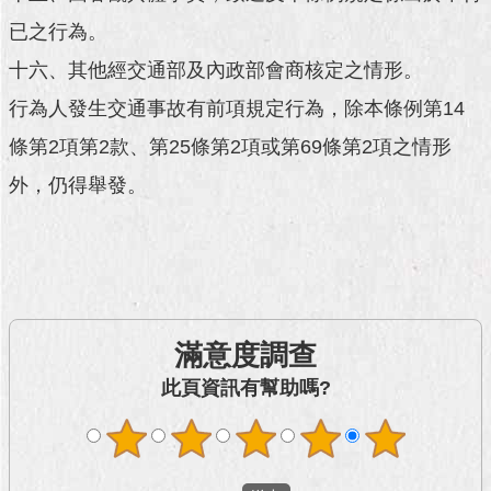
澄
已之行為。
清
十六、其他經交通部及內政部會商核定之情形。
雙
行為人發生交通事故有前項規定行為，除本條例第14
語
詞
條第2項第2款、第25條第2項或第69條第2項之情形
彙
外，仍得舉發。
台
北
通
陳
情
滿意度調查
系
統
此頁資訊有幫助嗎?
公
民
參