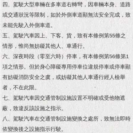
現
四、駕駛大型車輛在多車道右轉彎，因車輛本身、道路
臺
北
或交通狀況等限制，如於外側車道顯無法安全完成，致
未能先駛入外側車道。
活
五、駕駛汽車因上、下客、貨，致有本條例第55條之
動
主
情形，惟尚無妨礙其他人、車通行。
題
館
六、深夜時段（零至六時）停車，有本條例第56條第1
項之情形。但於身心障礙專用停車位違規停車或停車顯
與
民
有妨礙消防安全之虞，或妨礙其他人車通行經人檢舉
互
者，不在此限。
動
七、駕駛汽車因交通管制設施設置不明確或受他物遮
活
蔽，致違反該設施之指示。
動
主
八、駕駛汽車在交通管制設施變換之處所，致無法即時
題
依變換後之設施指示行駛。
館