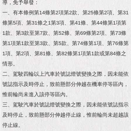
市
導，免予舉發：
政
一、有本條例第14條第2項第2款、第25條第2項、第31
公
告
條第5項、第31條之1第3項、第41條、第44條第1項第
1款、第3款至第7款、第52條、第69條第2項、第73條
施
政
第1項第1款至第3款、第5款、第74條第1項、第76條第
願
景
1項、第2項、第81條、第82條第1項第1款或第84條之
及
情形。
成
果
二、駕駛四輪以上汽車於號誌燈號變換之際，因未能依
號誌指示及時停止，致前懸部分伸越在機車停等區內，
市
政
惟前輪尚未進入該停等區內。
資
三、駕駛汽車於號誌燈號變換之際，因未能依號誌指示
料
館
及時停止，致前懸部分伸越停止線，惟前輪尚未超越該
停止線。
發