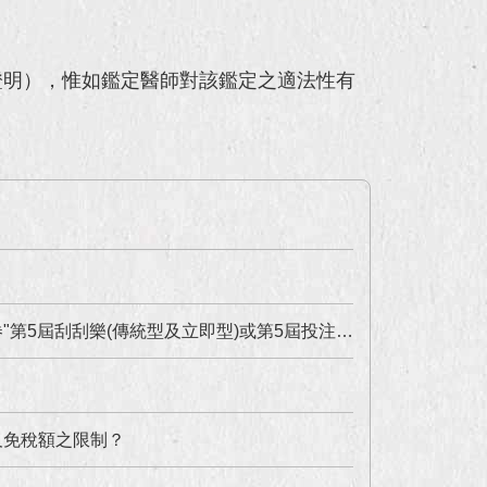
證明），惟如鑑定醫師對該鑑定之適法性有
站(電腦型)"經銷商第一階段資格審查證明書之民眾，應備文件及證件？
及免稅額之限制？