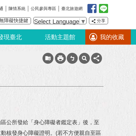
通
陳情系統
公民參與專區
臺北旅遊網
無障礙快捷鍵
Select Language
▼
分享
發現臺北
活動主題館
我的收藏
由區公所發給「身心障礙者鑑定表」後，至
動核發身心障礙證明。(若不方便親自至區