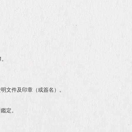
簿。
證明文件及印章（或簽名）。
新鑑定。