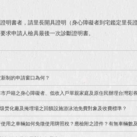
斷證明書者，請里長開具證明（身心障礙者到宅鑑定里長
再要求申請人檢具最後一次診斷證明書。
定新制的申請窗口為何？
之身心障礙者、低收入戶單親家庭及原住民辦理台灣彩券"第5屆刮刮樂(傳統型及立即型)或第5屆投注
圾焚化廠及掩埋場之回饋設施游泳池免費對象及收費標準？
者使用之車輛如何免徵使用牌照稅？應檢附之證件？有無車輛數