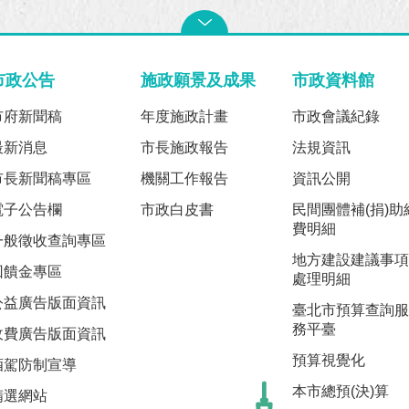
市政公告
施政願景及成果
市政資料館
市府新聞稿
年度施政計畫
市政會議紀錄
最新消息
市長施政報告
法規資訊
市長新聞稿專區
機關工作報告
資訊公開
電子公告欄
市政白皮書
民間團體補(捐)助
費明細
一般徵收查詢專區
地方建設建議事項
回饋金專區
處理明細
公益廣告版面資訊
臺北市預算查詢服
務平臺
收費廣告版面資訊
預算視覺化
酒駕防制宣導
本市總預(決)算
精選網站