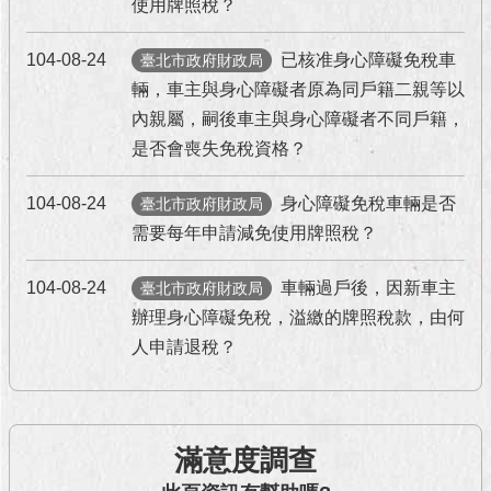
使用牌照稅？
澄
清
104-08-24
已核准身心障礙免稅車
臺北市政府財政局
輛，車主與身心障礙者原為同戶籍二親等以
雙
語
內親屬，嗣後車主與身心障礙者不同戶籍，
詞
是否會喪失免稅資格？
彙
104-08-24
身心障礙免稅車輛是否
臺北市政府財政局
台
需要每年申請減免使用牌照稅？
北
通
104-08-24
車輛過戶後，因新車主
臺北市政府財政局
陳
辦理身心障礙免稅，溢繳的牌照稅款，由何
情
人申請退稅？
系
統
公
民
滿意度調查
參