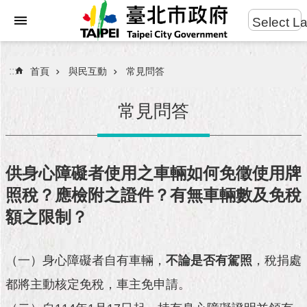
:::
Select L
進
跳到主要內容區塊
階
搜
:::
首頁
與民互動
常見問答
尋
常見問答
市
民
供身心障礙者使用之車輛如何免徵使用牌
服
照稅？應檢附之證件？有無車輛數及免稅
務
額之限制？
市
府
團
（一）身心障礙者自有車輛，
不論是否有駕照
，稅捐處
隊
都將主動核定免稅，車主免申請。