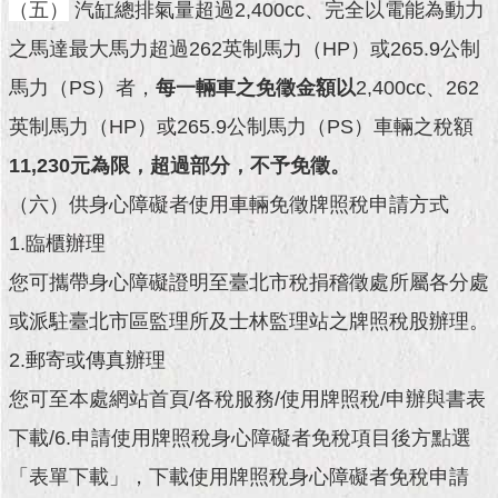
現
（五）
汽缸總排氣量超過2,400cc、完全以電能為動力
臺
之馬達最大馬力超過262英制馬力（HP）或265.9公制
北
馬力（PS）者，
每一輛車之免徵金額以
2,400cc、262
活
英制馬力（HP）或265.9公制馬力（PS）車輛之稅額
動
主
11,230元為限，超過部分，不予免徵。
題
（六）供身心障礙者使用車輛免徵牌照稅申請方式
館
1.臨櫃辦理
與
您可攜帶身心障礙證明至臺北市稅捐稽徵處所屬各分處
民
互
或派駐臺北市區監理所及士林監理站之牌照稅股辦理。
動
2.郵寄或傳真辦理
活
您可至本處網站首頁/各稅服務/使用牌照稅/申辦與書表
動
主
下載/6.申請使用牌照稅身心障礙者免稅項目後方點選
題
「表單下載」，下載使用牌照稅身心障礙者免稅申請
館