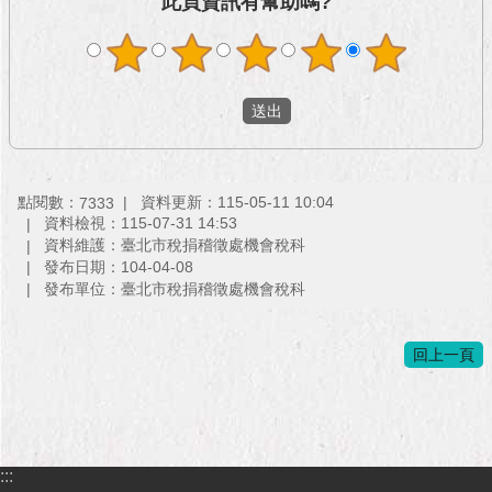
此頁資訊有幫助嗎?
與
專
區
臺
北
旅
遊
網
點閱數：
資料更新：115-05-11 10:04
7333
資料檢視：115-07-31 14:53
政
資料維護：臺北市稅捐稽徵處機會稅科
府
發布日期：104-04-08
網
發布單位：臺北市稅捐稽徵處機會稅科
站
資
回上一頁
料
開
放
宣
告
:::