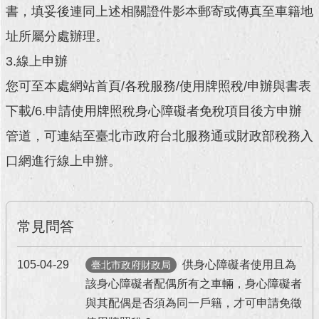
書，填妥後連同上述相關證件影本郵寄或傳真至車籍地
回
址所屬分處辦理。
首
頁
3.線上申辦
您可至本處網站首頁/各稅服務/使用牌照稅/申辦與書表
網
站
下載/6.申請使用牌照稅身心障礙者免稅項目後方申辦
導
覽
管道，可連結至臺北市政府台北服務通或財政部稅務入
口網進行線上申辦。
English
常
見
常見問答
問
答
105-04-29
供身心障礙者使用且為
臺北市政府財政局
即
該身心障礙者配偶所有之車輛，身心障礙者
時
新
與其配偶是否須為同一戶籍，才可申請免徵
聞