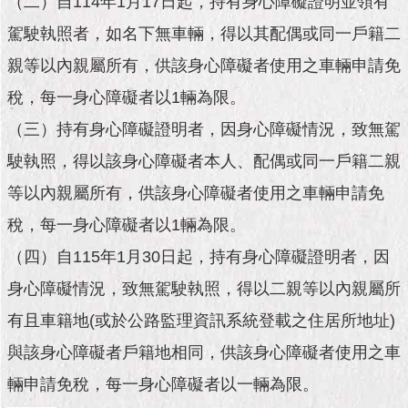
（二）自114年1月17日起，持有身心障礙證明並領有
市
政
駕駛執照者，如名下無車輛，得以其配偶或同一戶籍二
公
告
親等以內親屬所有，供該身心障礙者使用之車輛申請免
稅，每一身心障礙者以1輛為限。
施
政
（三）持有身心障礙證明者，因身心障礙情況，致無駕
願
駛執照，得以該身心障礙者本人、配偶或同一戶籍二親
景
及
等以內親屬所有，供該身心障礙者使用之車輛申請免
成
果
稅，每一身心障礙者以1輛為限。
（四）自115年1月30日起，持有身心障礙證明者，因
市
身心障礙情況，致無駕駛執照，得以二親等以內親屬所
政
資
有且車籍地(或於公路監理資訊系統登載之住居所地址)
料
館
與該身心障礙者戶籍地相同，供該身心障礙者使用之車
輛申請免稅，每一身心障礙者以一輛為限。
發