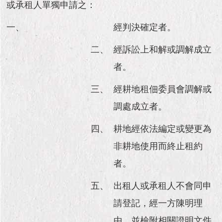
市
或承租人單獨申請之：
政
公
一、
經判決確定者。
告
二、
經訴訟上和解或調解成立
施
者。
政
願
三、
經耕地租佃委員會調解或
景
及
調處成立者。
成
果
四、
耕地經依法編定或變更為
非耕地使用而終止租約
市
政
者。
資
料
五、
出租人或承租人不會同申
館
請登記，經一方陳明理
發
由，並檢附相關證明文件