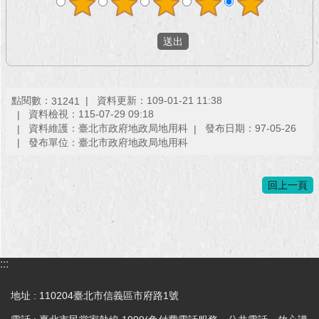
回
首
頁
網
點閱數：
資料更新：109-01-21 11:38
31241
站
資料檢視：115-07-29 09:18
導
資料維護：臺北市政府地政局地用科
發布日期：97-05-26
覽
發布單位：臺北市政府地政局地用科
English
回上一頁
常
見
問
答
:::
即
時
地址 : 110204臺北市信義區市府路1號
新
聞