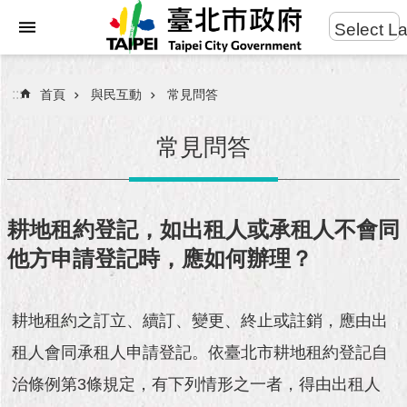
:::
Select L
進
跳到主要內容區塊
階
搜
:::
首頁
與民互動
常見問答
尋
常見問答
市
民
耕地租約登記，如出租人或承租人不會同
服
他方申請登記時，應如何辦理？
務
市
耕地租約之訂立、續訂、變更、終止或註銷，應由出
府
團
租人會同承租人申請登記。依臺北市耕地租約登記自
隊
治條例第3條規定，有下列情形之一者，得由出租人