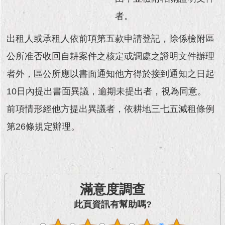
現
臺
者。
北
出租人或承租人依前項第五款申請登記，除係檢附區
活
公所准否收回自耕案件之核定或調處之證明文件辦理
動
主
者外，區公所應以書面通知他方得於接到通知之日起
題
10日內提出書面異議，逾期未提出者，視為同意。
館
前項情形經他方提出異議者，依耕地三七五減租條例
與
第26條規定辦理。
民
互
動
活
動
滿意度調查
主
此頁資訊有幫助嗎?
題
館