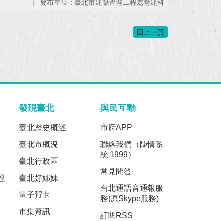
發布單位：臺北市建築管理工程處營建科
回上一頁
發現臺北
與民互動
臺北歷史概述
市府APP
臺北市概況
聯絡我們（陳情系
統 1999）
臺北行政區
常見問答
經
臺北好姊妹
台北通語音通報服
電子賀卡
務(原Skype服務)
市集資訊
訂閱RSS