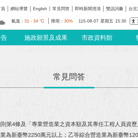
首頁
網站導覽
常見問答
即時新聞澄清
雙語詞彙
台北
English
氣溫：
31 - 34 ℃
降雨：
30%
115-08-07
星期五
15:30
公告
施政願景及成果
市政資料館
常見問答
細則第4條及「專業營造業之資本額及其專任工程人員資
為新臺幣2250萬元以上；乙等綜合營造業為新臺幣120