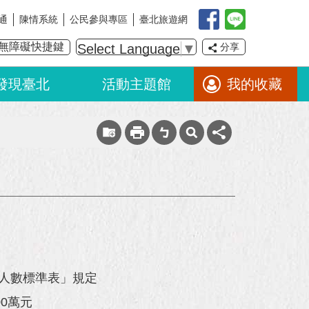
通
陳情系統
公民參與專區
臺北旅遊網
無障礙快捷鍵
Select Language
▼
分享
發現臺北
活動主題館
我的收藏
歷人數標準表」規定
0萬元