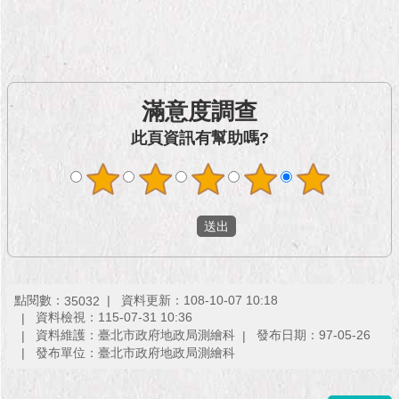
市
政
公
告
施
滿意度調查
政
此頁資訊有幫助嗎?
願
景
及
成
果
市
政
點閱數：
資料更新：108-10-07 10:18
資
35032
資料檢視：115-07-31 10:36
料
資料維護：臺北市政府地政局測繪科
發布日期：97-05-26
館
發布單位：臺北市政府地政局測繪科
發