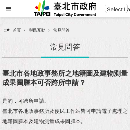
:::
Select L
進
跳到主要內容區塊
階
搜
:::
首頁
與民互動
常見問答
尋
常見問答
市
民
臺北市各地政事務所之地籍圖及建物測量
服
成果圖謄本可否跨所申請？
務
市
是的，可跨所申請。
府
團
臺北市各地政事務所及便民工作站皆可申請電子處理之
隊
地籍圖謄本及建物測量成果圖謄本。