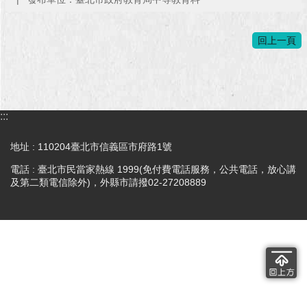
澄
清
回上一頁
雙
語
詞
彙
:::
台
地址 : 110204臺北市信義區市府路1號
北
通
電話 : 臺北市民當家熱線 1999(免付費電話服務，公共電話，放心講
及第二類電信除外)，外縣市請撥02-27208889
陳
情
系
統
公
民
參