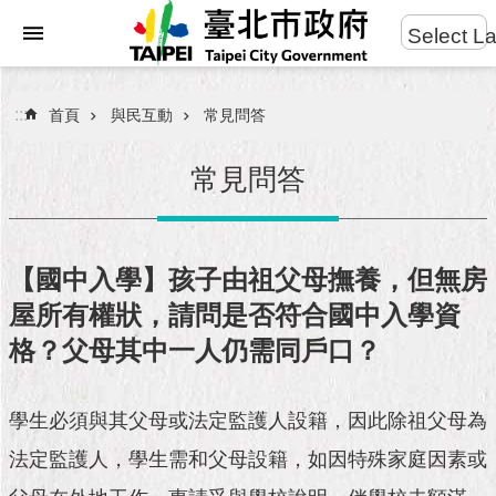
:::
Select L
進
跳到主要內容區塊
階
搜
:::
首頁
與民互動
常見問答
尋
常見問答
市
民
【國中入學】孩子由祖父母撫養，但無房
服
屋所有權狀，請問是否符合國中入學資
務
格？父母其中一人仍需同戶口？
市
府
團
學生必須與其父母或法定監護人設籍，因此除祖父母為
隊
法定監護人，學生需和父母設籍，如因特殊家庭因素或