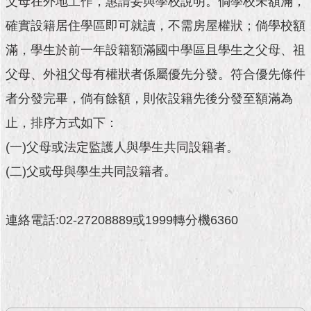
父母在外地工作，惠請妥與學校說明。倘學校未額滿，
市
政
確實設籍居住學區即可就讀，不需房屋權狀；倘學校額
公
告
滿，學生於前一年設籍額滿國中學區且學生之父母、祖
父母、外祖父母有權狀者係屬優先分發。符合優先條件
施
政
者分發完畢，倘有餘額，則依設籍先後分發至額滿為
願
止，排序方式如下：
景
及
(一)父母或法定監護人與學生共同設籍者。
成
果
(二)父或母與學生共同設籍者。
市
連絡電話:02-27208889或1999轉分機6360
政
資
料
館
發