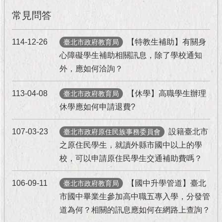
現
臺
常見問答
北
114-12-26
【特教生補助】有關身
臺北市政府教育局
活
心障礙學生補助相關訊息，除了學校通知
動
外，應如何洽詢？
主
題
館
113-04-08
【休學】高職學生辦理
臺北市政府教育局
休學應如何申請退費?
與
民
107-03-23
設籍臺北市
臺北市政府原住民族事務委員會
互
之原住民學生，就讀外縣市國中以上的學
動
校，可以申請原住民學生交通補助費嗎？
活
106-09-11
【國中升學管道】臺北
動
臺北市政府教育局
主
市國中畢業生參加高中職五專入學，分發管
題
道為何？相關的訊息應如何在網路上查詢？
館