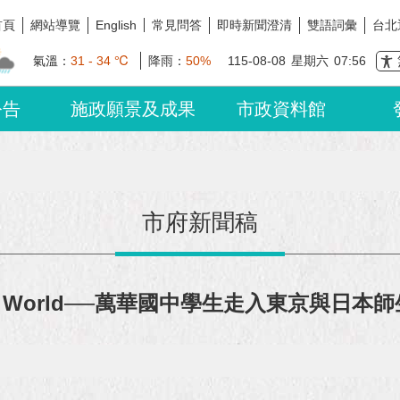
首頁
網站導覽
常見問答
即時新聞澄清
雙語詞彙
台北
English
氣溫：
31 - 34 ℃
降雨：
50%
115-08-08
星期六
07:56
公告
施政願景及成果
市政資料館
市府新聞稿
o the World──萬華國中學生走入東京與日