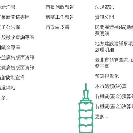
最新消息
市長施政報告
法規資訊
市長新聞稿專區
機關工作報告
資訊公開
電子公告欄
市政白皮書
民間團體補(捐)助
費明細
一般徵收查詢專區
地方建設建議事項
回饋金專區
處理明細
公益廣告版面資訊
臺北市預算查詢服
務平臺
收費廣告版面資訊
預算視覺化
酒駕防制宣導
本市總預(決)算
精選網站
各機關(基金)預算
多...
各機關(基金)決算
更多...