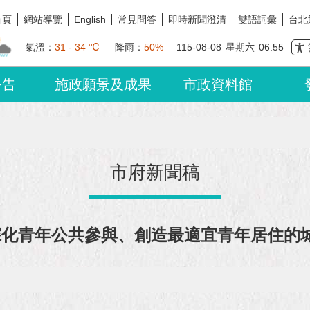
首頁
網站導覽
常見問答
即時新聞澄清
雙語詞彙
台北
English
氣溫：
31 - 34 ℃
降雨：
50%
115-08-08
星期六
06:55
公告
施政願景及成果
市政資料館
市府新聞稿
深化青年公共參與、創造最適宜青年居住的