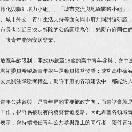
樣化與職涯培力小組」、「城市交流與地緣戰略小組」、
業、城市外交、青年生活支持等面向與市府共同討論研議
，市長也以近日決定拆除的公館圓環為例，勉勵市府同仁
拚，讓青年能夠安居樂業。
放寬年齡限制，開放15歲至18歲的高中青年參與，會中
曾君祐委員希望為青年學生運動員權益發聲；成功高中徐
澄委員關注障礙者權益，期許市府的各項建設中，都能納
化青年公共參與」是青年局的重要施政方向，而青諮會就
於工作，很容易被現有的發聲管道忽略。因此希望各領域
局表示，會持續擔任青年公共參與路上的同行者，陪伴青