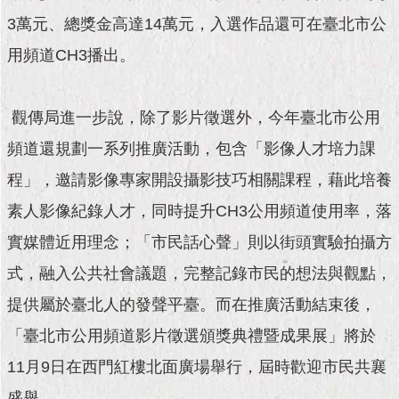
現
臺
3萬元、總獎金高達14萬元，入選作品還可在臺北市公
北
用頻道CH3播出。
活
動
觀傳局進一步說，除了影片徵選外，今年臺北市公用
主
題
頻道還規劃一系列推廣活動，包含「影像人才培力課
館
程」，邀請影像專家開設攝影技巧相關課程，藉此培養
與
素人影像紀錄人才，同時提升CH3公用頻道使用率，落
民
實媒體近用理念；「市民話心聲」則以街頭實驗拍攝方
互
動
式，融入公共社會議題，完整記錄市民的想法與觀點，
提供屬於臺北人的發聲平臺。而在推廣活動結束後，
活
動
「臺北市公用頻道影片徵選頒獎典禮暨成果展」將於
主
11月9日在西門紅樓北面廣場舉行，屆時歡迎市民共襄
題
館
盛舉。