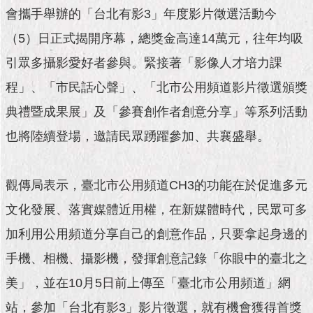
市
會攜手舉辦的「台北有影3」年度影片徵選活動今
政
公
（5）日正式揭開序幕，總獎金高達14萬元，往年均吸
告
引眾多攝影愛好者參與。緊接著「影像人才培力課
施
程」、「市民話心聲」、「北市公用頻道影片徵選頒獎
政
典禮暨成果展」及「參賽創作者創意分享」等系列活動
願
景
也將陸續登場，邀請民眾踴躍參加、共襄盛舉。
及
成
果
觀傳局表示，臺北市公用頻道CH3的功能在於促進多元
市
文化發展、落實媒體近用權，在新媒體時代，民眾可多
政
加利用公用頻道分享自己的創意作品，只要拿起身邊的
資
料
手機、相機、攝影機，發揮創意記錄「你眼中的臺北之
館
美」，並在10月5日前上傳至「臺北市公用頻道」網
發
站，參加「台北有影3」影片徵選，就有機會獲得首獎