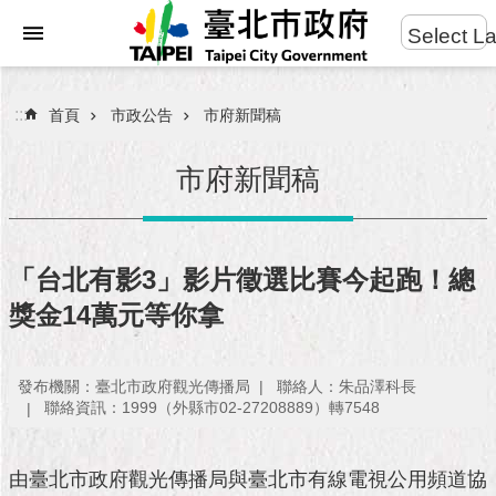
:::
Select L
進
跳到主要內容區塊
階
搜
:::
首頁
市政公告
市府新聞稿
尋
市府新聞稿
市
民
「台北有影3」影片徵選比賽今起跑！總
服
獎金14萬元等你拿
務
市
發布機關：臺北市政府觀光傳播局
聯絡人：朱品澤科長
府
聯絡資訊：1999（外縣市02-27208889）轉7548
團
隊
由臺北市政府觀光傳播局與臺北市有線電視公用頻道協