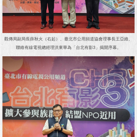
澄
清
雙
語
詞
觀傳局副局長薛秋火（右起）、臺北市公用頻道協會理事長王亞維、
彙
聯維有線電視總經理洪東華為「台北有影3」揭開序幕。
台
北
通
陳
情
系
統
公
民
參