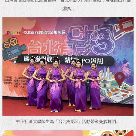
出席貴賓鼓勵市民踴躍參與「台北有影3」系列活動，展現自己的臺
隱
私
北觀點。
權
及
資
訊
安
全
政
策
RSS
聯
絡
我
們
（陳
情
中正社區大學師生為「台北有影3」活動帶來曼妙舞蹈。
系
統