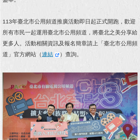
回
首
113年臺北市公用頻道推廣活動即日起正式開跑，歡迎
頁
所有市民一起運用臺北市公用頻道，將臺北之美分享給
網
更多人。活動相關資訊及報名簡章請上「臺北市公用頻
站
導
道」官方網站（
連結
）查詢。
覽
English
常
見
問
答
即
時
新
聞