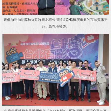
與
專
區
觀傳局副局長薛秋火期許臺北市公用頻道CH3扮演重要的市民資訊平
臺
台，為在地發聲。
北
旅
遊
網
政
府
網
站
資
料
開
放
宣
告