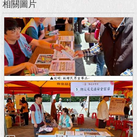
現
相關圖片
臺
北
活
動
主
題
館
與
民
互
動
活
動
主
題
館