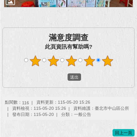
回
首
頁
滿意度調查
網
站
此頁資訊有幫助嗎?
導
覽
English
常
見
問
點閱數：
資料更新：115-05-20 15:26
116
答
資料檢視：115-05-20 15:26
資料維護：臺北市中山區公所
發布日期：115-05-20
分類：一般公告
即
時
新
回上一頁
聞