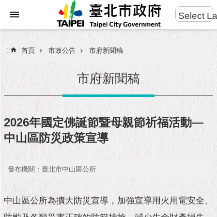
:::
Select L
進
跳到主要內容區塊
階
搜
:::
首頁
市政公告
市府新聞稿
尋
市府新聞稿
市
民
2026年國定佛誕節暨母親節祈福活動—
服
中山區防災政策宣導
務
市
發布機關：臺北市中山區公所
府
團
隊
中山區公所為擴大防災宣導，加強宣導用火用電安全、