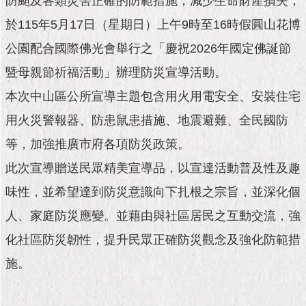
防颱及各類災害正確的防範措施，減少生命財產損失，
市
政
於115年5月17日（星期日）上午9時至16時假圓山花博
公
告
公園配合國際佛光會舉行之「慶祝2026年國定佛誕節
暨母親節祈福活動」辦理防災宣導活動。
施
政
本次中山區公所宣導主題包含用火用電安全、安裝住宅
願
用火災警報器、防患鼠患措施、地震避難、全民國防
景
及
等，加強推廣市府各項防災政策。
成
果
此次宣導贈送民眾精美宣導品，以宣達活動普及性及趣
味性，並希望達到防災意識向下扎根之宗旨，並深化個
市
人、家庭防災應變。並藉由與社區居民之互動交流，強
政
資
化社區防災韌性，提升民眾正確防災觀念及強化防範措
料
館
施。
發