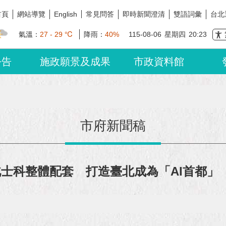
首頁
網站導覽
常見問答
即時新聞澄清
雙語詞彙
台北
English
氣溫：
27 - 29 ℃
降雨：
40%
115-08-06
星期四
20:23
公告
施政願景及成果
市政資料館
市府新聞稿
北士科整體配套 打造臺北成為「AI首都」