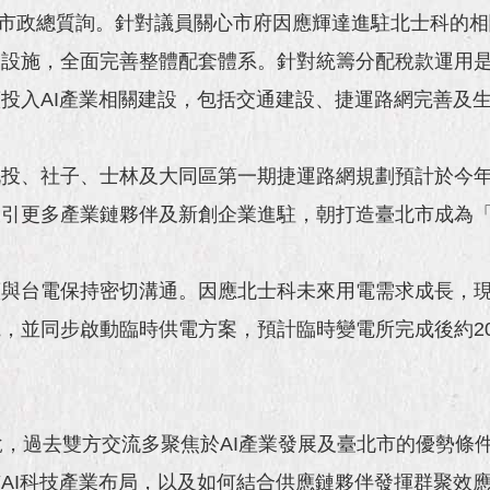
接受市政總質詢。針對議員關心市府因應輝達進駐北士科的
設施，全面完善整體配套體系。針對統籌分配稅款運用是
投入AI產業相關建設，包括交通建設、捷運路網完善及
投、社子、士林及大同區第一期捷運路網規劃預計於今年
引更多產業鏈夥伴及新創企業進駐，朝打造臺北市成為「
續與台電保持密切溝通。因應北士科未來用電需求成長，
，並同步啟動臨時供電方案，預計臨時變電所完成後約2
說，過去雙方交流多聚焦於AI產業發展及臺北市的優勢條
AI科技產業布局，以及如何結合供應鏈夥伴發揮群聚效