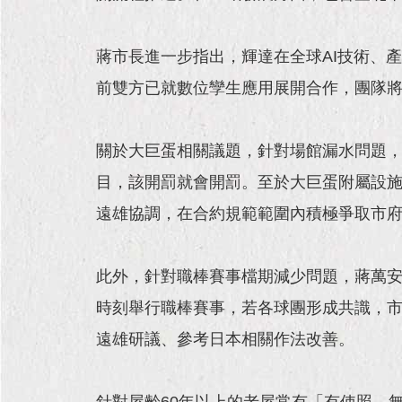
蔣市長進一步指出，輝達在全球AI技術、
前雙方已就數位孿生應用展開合作，團隊
關於大巨蛋相關議題，針對場館漏水問題，
目，該開罰就會開罰。至於大巨蛋附屬設
遠雄協調，在合約規範範圍內積極爭取市
此外，針對職棒賽事檔期減少問題，蔣萬
時刻舉行職棒賽事，若各球團形成共識，
遠雄研議、參考日本相關作法改善。
針對屋齡60年以上的老屋常有「有使照，