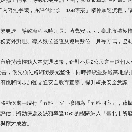
，若內容無爭議，亦評估比照「168專案」精神加速流程，
頻繁更迭，導致流程耗時冗長。蔣萬安表示，臺北市積極
業務委外辦理、導入數位簽證及運用數位工具等方式，協
市府持續推動人本交通政策，針對不足2公尺寬車道朝人車
點改善，優先強化路網銜接完整性，同時持續盤點適當地點
市府也將同步加強交通安全教育宣導，提升騎乘安全意識
計將動保處由現行「五科一室」擴編為「五科四室」，藉
評估，將動保處及缺額率達15%的機關納入「臺北市所
才與攬才成效。