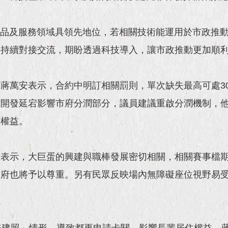
產品及服務領域具領先地位，若相關技術能運用於市政推
將持續對接交流，期盼透過科技導入，讓市政推動更加順
蔣萬安表示，合約中明訂相關罰則，單次缺失最高可處3
施開發延宕影響市府分潤部分，議員建議重啟分潤機制，
府權益。
安表示，大巨蛋的興建與職棒發展密切相關，相關賽事檔
市府也將予以尊重。另有民眾反映場內無障礙座位視野易
無建照」情形，導致都更申請卡關，影響長輩居住權益。