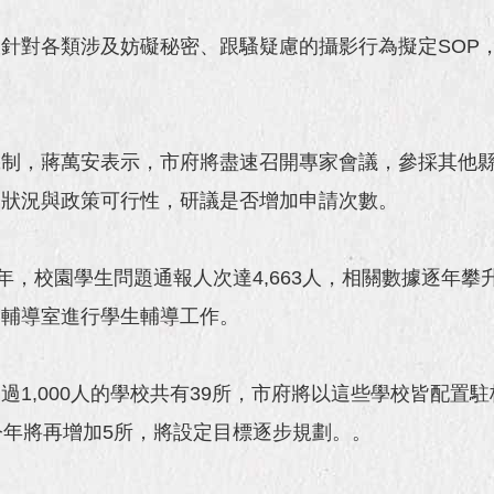
針對各類涉及妨礙秘密、跟騷疑慮的攝影行為擬定SOP
機制，蔣萬安表示，市府將盡速召開專家會議，參採其他
務狀況與政策可行性，研議是否增加申請次數。
年，校園學生問題通報人次達4,663人，相關數據逐年攀升
助輔導室進行學生輔導工作。
過1,000人的學校共有39所，市府將以這些學校皆配置
今年將再增加5所，將設定目標逐步規劃。。