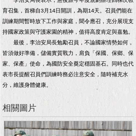
李治安局長表示，憲後旅今年度規劃辦理四梯次教
現
臺
育召集，首梯自3月14日開訓，為期14天。召員們能在
北
訓練期間暫時放下工作與家庭，聞令應召，充分展現支
活
持國家政策與守護家園的精神，值得高度肯定與嘉勉。
動
最後，李治安局長勉勵召員，不論國家情勢如何，
主
題
皆須做好準備，儲備實質戰力，肩負「保國、保鄉、保
館
家、保產」使命，為國防安全奠定穩固基石。同時也代
與
表市長提醒召員們訓練時務必注意安全，隨時補充水
民
互
分，維護身體健康。
動
相關圖片
活
動
主
題
館