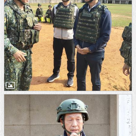
隱
私
權
及
資
訊
安
全
政
策
RSS
聯
絡
我
們
（陳
情
系
統