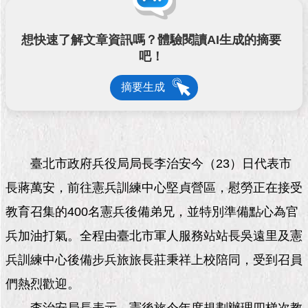
市
政
公
想快速了解文章資訊嗎？體驗閱讀AI生成的摘要
告
吧！
施
摘要生成
政
願
景
及
成
臺北市政府兵役局局長李治安今（23）日代表市
果
長蔣萬安，前往憲兵訓練中心堅貞營區，慰勞正在接受
市
教育召集的400名憲兵後備弟兄，並特別準備點心為官
政
資
兵加油打氣。全程由臺北市軍人服務站站長吳遠里及憲
料
兵訓練中心後備步兵旅旅長莊秉祥上校陪同，受到召員
館
們熱烈歡迎。
發