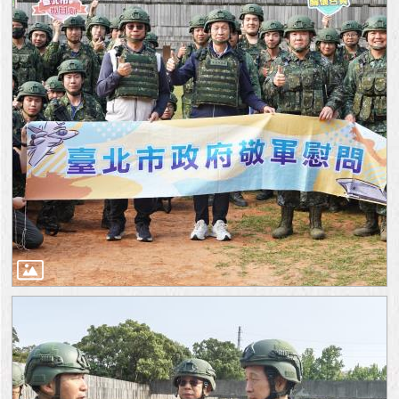
與
專
區
臺
北
旅
遊
網
政
府
網
站
資
料
開
放
宣
告