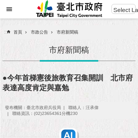
:::
Select L
進
跳到主要內容區塊
階
搜
:::
首頁
市政公告
市府新聞稿
尋
市府新聞稿
市
民
●今年首梯憲後旅教育召集開訓 北市府
服
表達高度肯定與嘉勉
務
市
發布機關：臺北市政府兵役局
聯絡人：汪承偉
府
聯絡資訊：(02)23654361分機230
團
隊