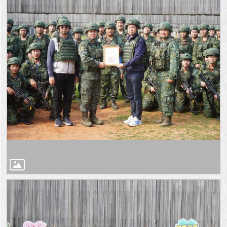
澄
清
雙
語
詞
彙
台
北
通
陳
情
系
統
公
民
參