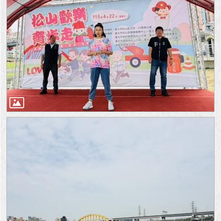
澄
清
雙
語
詞
彙
台
北
通
陳
情
系
統
公
民
參