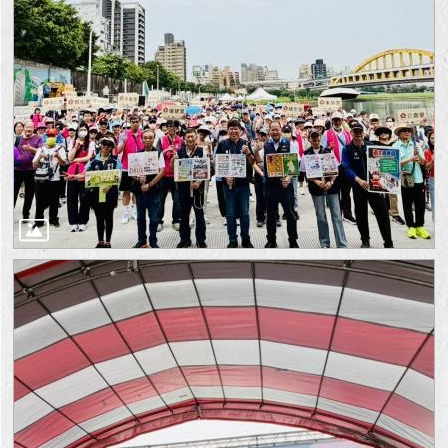
回
首
頁
網
站
導
覽
English
常
見
問
答
即
時
新
聞