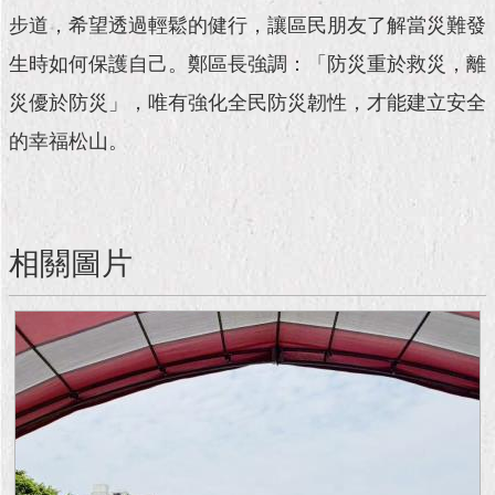
現
步道，希望透過輕鬆的健行，讓區民朋友了解當災難發
臺
北
生時如何保護自己。鄭區長強調：「防災重於救災，離
災優於防災」，唯有強化全民防災韌性，才能建立安全
活
動
的幸福松山。
主
題
館
相關圖片
與
民
互
動
活
動
主
題
館