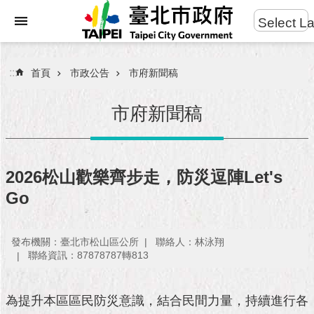
:::
Select L
進
跳到主要內容區塊
階
搜
:::
首頁
市政公告
市府新聞稿
尋
市府新聞稿
市
民
2026松山歡樂齊步走，防災逗陣Let's
服
Go
務
市
發布機關：臺北市松山區公所
聯絡人：林泳翔
府
聯絡資訊：87878787轉813
團
隊
為提升本區區民防災意識，結合民間力量，持續進行各