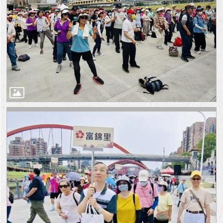
與
專
區
臺
北
旅
遊
網
政
府
網
站
資
料
開
放
宣
告