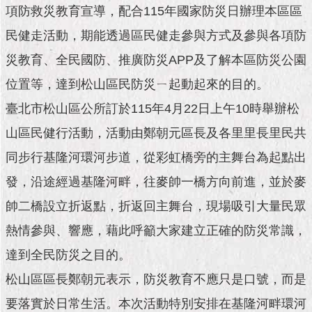
市
項防救災教育宣導，配合115年國家防災日辦理本區區
政
公
民健走活動，期能透過區民健走參與方式及參與各項防
告
災教育、全民國防、推廣防災APP及了解本區防災公園
施
位置等，達到松山區民防災ㄧ起動起來的目的。
政
臺北市松山區公所訂於115年4月22日上午10時舉辦松
願
景
山區民健行活動，活動由鄭朝元區長及各里里長里民共
及
成
同步行基隆河環河步道，從彩虹橋旁的主舞台為起點出
果
發，沿途經過基隆河畔，往麥帥一橋方向前進，並於麥
帥二橋設立折返點，折返回主舞台，現場吸引大量民眾
市
政
熱情參與、響應，藉此呼籲大家建立正確的防災常識，
資
料
達到全民防災之目的。
館
松山區區長鄭朝元表示，防災教育不應只是口號，而是
發
要落實於日常生活。本次活動特別安排在基隆河畔環河