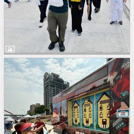
隱
私
權
及
資
訊
安
全
政
策
RSS
聯
絡
我
們
（陳
情
系
統