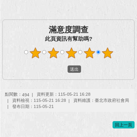
回
首
頁
滿意度調查
此頁資訊有幫助嗎?
網
站
導
覽
English
常
見
點閱數：
資料更新：115-05-21 16:28
494
問
資料檢視：115-05-21 16:28
資料維護：臺北市政府社會局
答
發布日期：115-05-21
即
時
回上一頁
新
聞