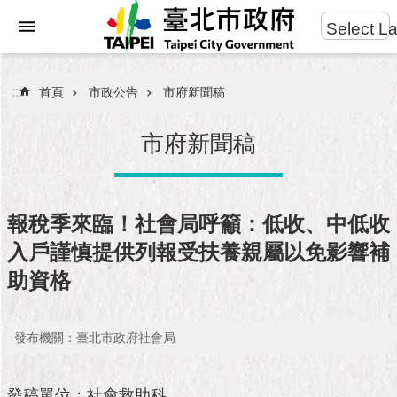
:::
Select L
進
跳到主要內容區塊
階
搜
:::
首頁
市政公告
市府新聞稿
尋
市府新聞稿
市
民
報稅季來臨！社會局呼籲：低收、中低收
服
入戶謹慎提供列報受扶養親屬以免影響補
務
助資格
市
府
團
發布機關：臺北市政府社會局
隊
發稿單位：社會救助科