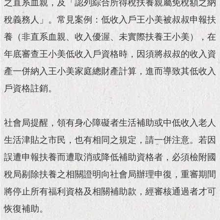
之直系血親，及「認列綜合所得稅扶養親屬免稅額之納
現
臺
稅義務人」。常見案例：低收入戶王小美被叔叔申報扶
北
養（非直系血親、收入優渥、未實際扶養王小美），在
活
年底審查王小美低收入戶資格時，因須將叔叔的收入資
動
主
產一併納入王小美家庭總財產計算，進而導致其低收入
題
戶資格註銷。
館
與
社會局提醒，領有身心障礙者生活補助或中低收入老人
民
互
生活津貼之市民，也有相同之規定，請一併注意。若因
動
誤遭申報扶養而遭取消或降低補助資格者，必須檢附國
活
稅局剔除扶養之相關證明向社會局辦理申復，重審期間
動
將停止所有福利資格及相關補助款，經審核通過者才可
主
題
恢復補助。
館