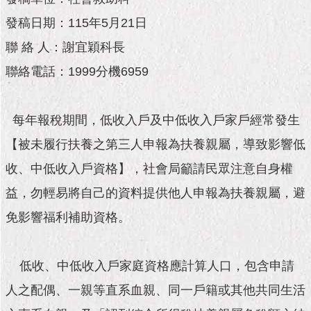
市
政
發稿日期：115年5月21日
公
告
聯 絡 人：謝宜穎科長
聯絡電話：1999分機6959
施
政
願
每年報稅期間，低收入戶及中低收入戶家戶經常發生
景
及
【被未履行扶養之第三人申報為扶養親屬，導致影響低
成
收、中低收入戶資格】，社會局籲請民眾注意自身權
果
益，勿輕易將自己的資料提供他人申報為扶養親屬，避
市
免影響福利補助資格。
政
資
料
館
低收、中低收入戶家庭資格應計算人口，包含申請
人之配偶、一親等直系血親、同一戶籍或其他共同生活
發