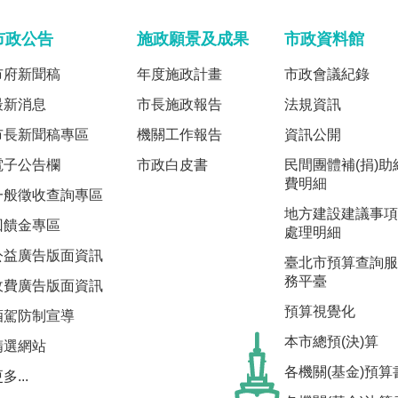
市政公告
施政願景及成果
市政資料館
市府新聞稿
年度施政計畫
市政會議紀錄
最新消息
市長施政報告
法規資訊
市長新聞稿專區
機關工作報告
資訊公開
電子公告欄
市政白皮書
民間團體補(捐)助
費明細
一般徵收查詢專區
地方建設建議事項
回饋金專區
處理明細
公益廣告版面資訊
臺北市預算查詢服
務平臺
收費廣告版面資訊
預算視覺化
酒駕防制宣導
本市總預(決)算
精選網站
各機關(基金)預算
多...