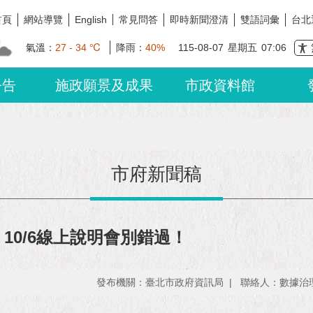
首頁
網站導覽
常見問答
即時新聞澄清
雙語詞彙
台北
English
氣溫：
27 - 34 ℃
降雨：
40%
115-08-07
星期五
07:06
公告
施政願景及成果
市政資料館
市府新聞稿
 10/6線上說明會別錯過！
發布機關：臺北市政府資訊局
聯絡人：數據治