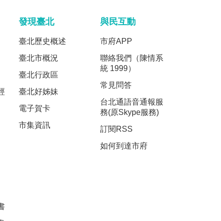
發現臺北
與民互動
臺北歷史概述
市府APP
臺北市概況
聯絡我們（陳情系
統 1999）
臺北行政區
常見問答
經
臺北好姊妹
台北通語音通報服
電子賀卡
務(原Skype服務)
市集資訊
訂閱RSS
如何到達市府
書