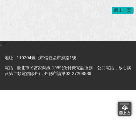
澄
回上一頁
清
雙
語
詞
:::
彙
地址 : 110204臺北市信義區市府路1號
台
北
電話 : 臺北市民當家熱線 1999(免付費電話服務，公共電話，放心講
通
及第二類電信除外)，外縣市請撥02-27208889
陳
情
系
統
公
民
參