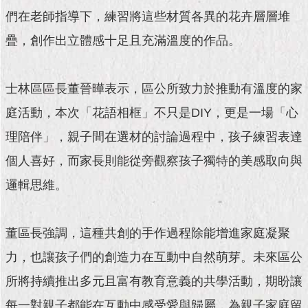
現
們在老師指導下，練習將這些材質各異的花卉層層堆
臺
北
疊，創作出立體感十足且充滿溫度的作品。
活
動
士林區區長董晉曄表示，區公所致力於推動有溫度的家
主
題
庭活動，本次「花語相框」不只是DIY，更是一場「心
館
理陪伴」，親子間在選材的討論過程中，孩子練習表達
個人喜好，而家長則能從旁觀察孩子獨特的美感取向與
與
民
邏輯思維。
互
動
董區長強調，這種共創的手作過程除能增進家庭凝聚
活
動
力，也讓孩子們的創造力在互動中自然萌芽。未來區公
主
所將持續推出多元且富有教育意義的共學活動，期盼讓
題
館
每一對親子都能在互動中感受愛與歸屬，為親子家庭留