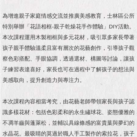
市
政
公
為增進親子家庭情感交流並推廣美感教育，士林區公所
告
特別舉辦「花語相框-親子乾燥花手作體驗」DIY活動。
施
本次課程運用木製相框與多元花材，吸引眾多家長帶著
政
孩子親手體驗溫柔且富有層次的花藝創作，引導孩子觀
願
景
察色彩搭配、手眼協調，透過選材、構圖等討論，讓孩
及
成
子練習表達喜好，家長也可在過程中了解孩子的想法與
果
美感取向，提升創造力與專注力。
市
政
本次課程內容相當考究，由花藝老師帶領家長與孩子認
資
料
識多樣花材：包括色彩柔和的永生繡球花、姿態優雅的
館
不凋羊齒與蓬萊松，並輔以具線條感的富貴葉與夢幻的
發
水晶花。最吸睛的莫過於職人手工製作的索拉花，孩子