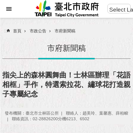
:::
Select L
進
跳到主要內容區塊
階
搜
:::
首頁
市政公告
市府新聞稿
尋
市府新聞稿
市
民
指尖上的森林圓舞曲！士林區辦理「花語
服
相框」手作，特選索拉花、繡球花打造親
務
子專屬紀念
市
府
團
發布機關：臺北市士林區公所
聯絡人：趙美玲、葉馨惠、薛柏畯
隊
聯絡資訊：02-28826200分機6213、6502