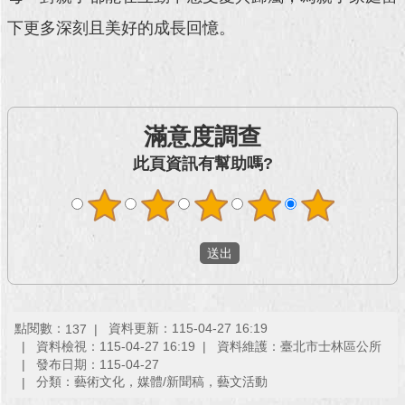
下更多深刻且美好的成長回憶。
回
首
頁
網
滿意度調查
站
導
此頁資訊有幫助嗎?
覽
English
常
見
問
答
點閱數：
資料更新：115-04-27 16:19
137
資料檢視：115-04-27 16:19
資料維護：臺北市士林區公所
即
發布日期：115-04-27
時
分類：藝術文化，媒體/新聞稿，藝文活動
新
聞