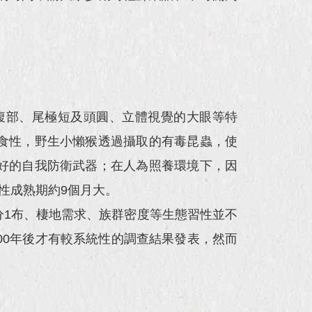
的腹部、尾極短及頭圓、立體視覺的大眼等特
食性，野生小懶猴透過攝取的有毒昆蟲，使
好的自我防衛武器；在人為照養環境下，因
雌性成熟期約9個月大。
分1布、棲地需求、族群密度等生態習性並不
00年後才有較系統性的調查結果發表，然而