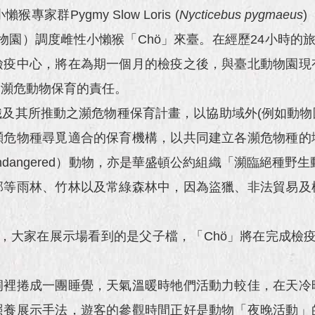
Pygmy Slow Loris (
Nycticebus pygmaeus
)
發動物園）調度雌性小懶猴「Chö」來臺。在經歷24小時的旅行
檢疫中心，將在為期一個月的檢疫之後，與臺北動物園現
對瀕危動物保育的責任。
及其所推動之瀕危物種保育計畫，以協助域外(例如動物園
瀕危物種尋覓適合的保育機構，以共同建立各瀕危物種的
ndangered）動物，亦是華盛頓公約組織「瀕臨絕種野生
部等雨林、竹林以及常綠森林中，因為盜獵、非法貿易及
，大家在展示場看到的是父子檔，「Chö」將在完成檢
洞裡捲成一團睡覺，天氣溫暖時牠們活動力較佳，在天冷
照養展示手法，遊客的參觀時間正好是動物「夜晚活動」