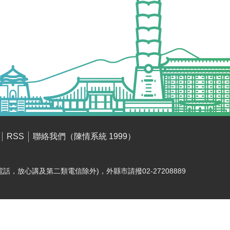
聯絡我們（陳情系統 1999）
RSS
電話，放心講及第二類電信除外)，外縣市請撥02-27208889