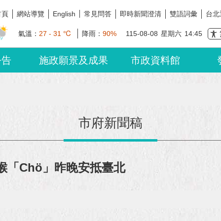
首頁
網站導覽
常見問答
即時新聞澄清
雙語詞彙
台北
English
氣溫：
27 - 31 ℃
降雨：
90%
115-08-08
星期六
14:45
公告
施政願景及成果
市政資料館
市府新聞稿
小懶猴「Chö」昨晚安抵臺北