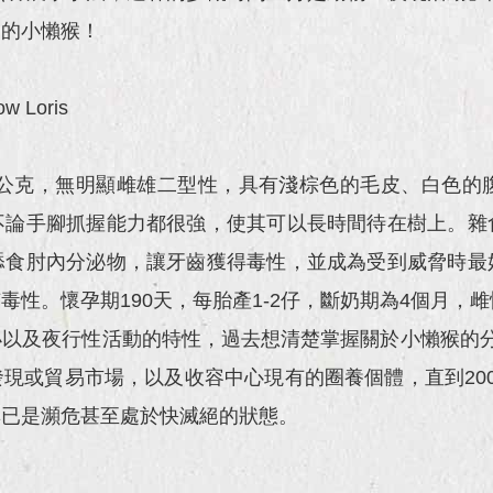
動的小懶猴！
w Loris
500公克，無明顯雌雄二型性，具有淺棕色的毛皮、白色
不論手腳抓握能力都很強，使其可以長時間待在樹上。雜
舔食肘內分泌物，讓牙齒獲得毒性，並成為受到威脅時最
性。懷孕期190天，每胎產1-2仔，斷奶期為4個月，
以及夜行性活動的特性，過去想清楚掌握關於小懶猴的
現或貿易市場，以及收容中心現有的圈養個體，直到20
群已是瀕危甚至處於快滅絕的狀態。