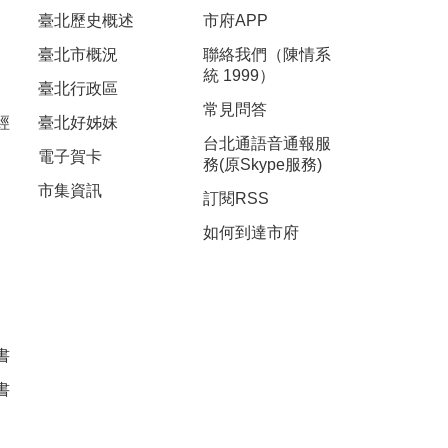
臺北歷史概述
市府APP
臺北市概況
聯絡我們（陳情系
統 1999）
臺北行政區
常見問答
經
臺北好姊妹
台北通語音通報服
電子賀卡
務(原Skype服務)
市集資訊
訂閱RSS
如何到達市府
書
書