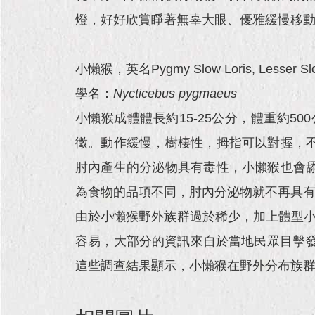
燈，好好欣賞睜著無辜大眼、優雅緩慢移
小懶猴，英名Pygmy Slow Loris, Lesser Slo
學名：
Nycticebus pygmaeus
小懶猴成體體長約15-25公分，體重約
徵。動作緩慢，樹棲性，拇指可以對握，
肘內產生的分泌物具有毒性，小懶猴也會
為食物的品項不同，肘內分泌物就不再具有毒
由於小懶猴野外族群過於稀少，加上體型小
容易，大部分的資訊來自於當地民眾目擊發
這些調查結果顯示，小懶猴在野外分布族