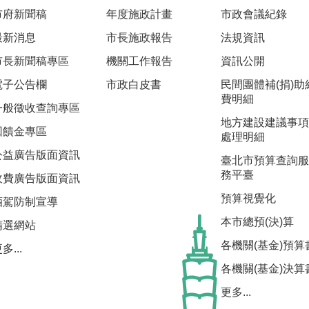
市府新聞稿
年度施政計畫
市政會議紀錄
最新消息
市長施政報告
法規資訊
市長新聞稿專區
機關工作報告
資訊公開
電子公告欄
市政白皮書
民間團體補(捐)助
費明細
一般徵收查詢專區
地方建設建議事項
回饋金專區
處理明細
公益廣告版面資訊
臺北市預算查詢服
務平臺
收費廣告版面資訊
預算視覺化
酒駕防制宣導
本市總預(決)算
精選網站
各機關(基金)預算
多...
各機關(基金)決算
更多...