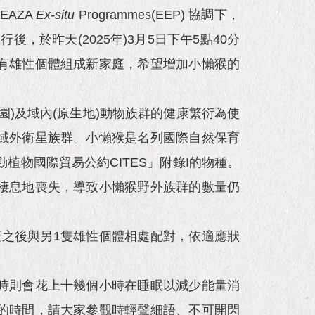
 EAZA
Ex-situ
Programmes(EEP) 協調下，
後，於昨天(2025年)3月5日下午5點40分
有雄性個體組成新家庭，希望增加小懶猴的
)及域內(原生地)動物族群的健康繁衍為使
域外衛星族群。小懶猴是名列國際自然保育
動植物國際貿易公約CITES」附錄I的物種。
棲息地喪失，導致小懶猴野外族群的數量仍
疫之後與另1隻雄性個體相處配對，依適應狀
時則會花上十幾個小時在睡眠以減少能量消
的時間，請大家參觀時輕聲細語、不可開閃