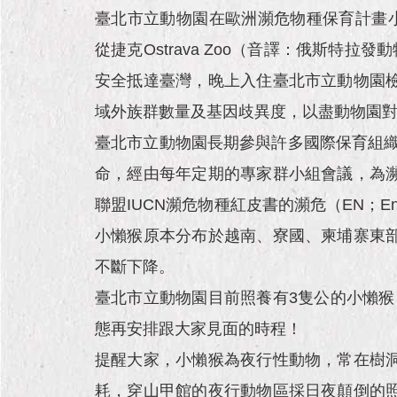
臺北市立動物園在歐洲瀕危物種保育計畫小懶猴專家群
從捷克Ostrava Zoo（音譯：俄斯特拉
安全抵達臺灣，晚上入住臺北市立動物園
域外族群數量及基因歧異度，以盡動物園
臺北市立動物園長期參與許多國際保育組織
命，經由每年定期的專家群小組會議，為
聯盟IUCN瀕危物種紅皮書的瀕危（EN；E
小懶猴原本分布於越南、寮國、柬埔寨東
不斷下降。
臺北市立動物園目前照養有3隻公的小懶猴
態再安排跟大家見面的時程！
提醒大家，小懶猴為夜行性動物，常在樹
耗，穿山甲館的夜行動物區採日夜顛倒的