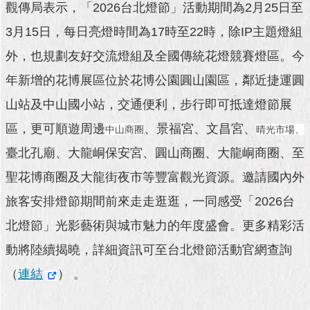
觀傳局表示，「2026台北燈節」活動期間為2月25日至
澄
清
3月15日，每日亮燈時間為17時至22時，除IP主題燈組
外，也規劃友好交流燈組及全國傳統花燈競賽燈區。今
雙
語
年新增的花博展區位於花博公園圓山園區，鄰近捷運圓
詞
彙
山站及中山國小站，交通便利，步行即可抵達燈節展
區，更可順遊周邊
、景福宮、文昌宮、
中山商圈
晴光市場、
台
北
臺北孔廟、大龍峒保安宮、圓山商圈、大龍峒商圈、至
通
聖花博商圈及大龍街夜市等豐富觀光資源。邀請國內外
陳
旅客安排燈節期間前來走走逛逛，一同感受「2026台
情
系
北燈節」光影藝術與城市魅力的年度盛會。更多精彩活
統
動將陸續揭曉，詳細資訊可至台北燈節活動官網查詢
公
（
連結
） 。
民
參