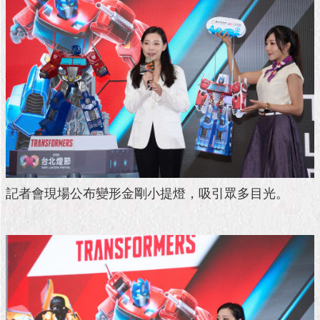
隱
私
權
及
資
訊
安
全
政
策
RSS
記者會現場公布變形金剛小提燈，吸引眾多目光。
聯
絡
我
們
（陳
情
系
統