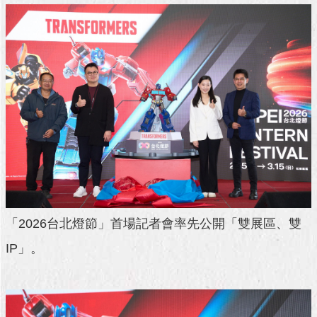
與
專
區
臺
北
旅
遊
網
政
府
網
站
資
「2026台北燈節」首場記者會率先公開「雙展區、雙
料
開
IP」。
放
宣
告