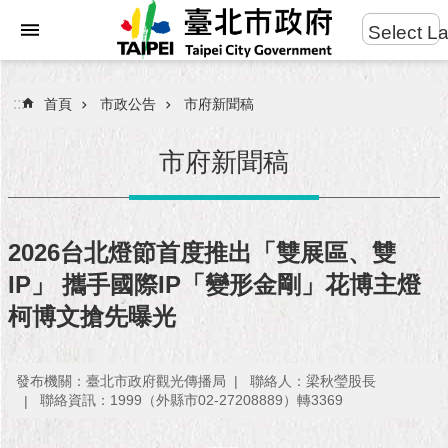
:::
Select L
進
跳到主要內容區塊
階
搜
:::
首頁
市政公告
市府新聞稿
尋
市府新聞稿
市
民
2026台北燈節首度推出「雙展區、雙
服
IP」 攜手國際IP「變形金剛」花博主燈
務
柯博文搶先曝光
市
府
團
發布機關：臺北市政府觀光傳播局
聯絡人：梁秋瑩股長
隊
聯絡資訊：1999（外縣市02-27208889）轉3369