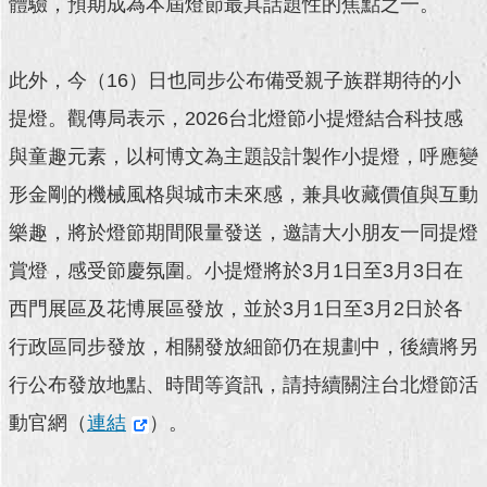
體驗，預期成為本屆燈節最具話題性的焦點之一。
回
首
此外，今（16）日也同步公布備受親子族群期待的小
頁
提燈。觀傳局表示，2026台北燈節小提燈結合科技感
網
與童趣元素，以柯博文為主題設計製作小提燈，呼應變
站
導
形金剛的機械風格與城市未來感，兼具收藏價值與互動
覽
樂趣，將於燈節期間限量發送，邀請大小朋友一同提燈
English
賞燈，感受節慶氛圍。小提燈將於3月1日至3月3日在
常
西門展區及花博展區發放，並於3月1日至3月2日於各
見
問
行政區同步發放，相關發放細節仍在規劃中，後續將另
答
行公布發放地點、時間等資訊，請持續關注台北燈節活
即
動官網（
連結
）。
時
新
聞