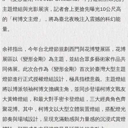
現
臺
主題燈組與光影展演，記者會上更搶先曝光10公尺高
北
的「柯博文主燈」，將為臺北夜晚注入震撼的科幻能
活
量。
動
主
題
余祥指出，今年台北燈節規劃西門與花博雙展區，花博
館
展區以《變形金剛》為主題，並結合眾多藝術家作品共
與
同佈展。此次合作為《變形金剛》首次於臺灣大型主題
民
燈節進行正式授權燈組設計，極具指標意義。主題燈組
互
動
將以博派領袖柯博文擔綱主角，並同步登場柯博文戰友
大黃蜂燈組，和最大對手密卡登燈組，三大經典角色齊
活
動
聚花博。其中，柯博文以大型立體裝置燈組，搭配燈光
主
題
節奏與場域設計，呈現充滿動感與力量感的沉浸式賞燈
館