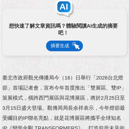
市
政
公
告
想快速了解文章資訊嗎？體驗閱讀AI生成的摘要
吧！
施
政
摘要生成
願
景
及
成
果
臺北市政府觀光傳播局今（16）日舉行「2026台北燈
市
節」首場記者會，宣布今年首度推出「雙展區、雙IP」
政
資
策展模式，橫跨西門展區與花博展區，將於2月25日至
料
3月15日盛大登場。觀傳局局長余祥表示，今年燈節最
館
受矚目的IP聯名亮點，就是花博展區將攜手全球知名
發
IP《變形金剛 TRANSFORMERS》，打造前所未見的